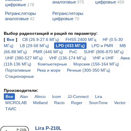
аналоговые
цифровые
975
458
цифровые
178
Ретрансляторы
Ретрансляторы
аналоговые
цифровые
42
70
Выбор радиостанций и раций по параметру:
[
Все
]
|
CB (26.9-27.6 МГц)
|
FHSS 2400 МГц
|
HF (0.5-30
МГц)
|
LB (29-58 МГц)
|
LPD (433 МГц)
|
LPD и PMR
|
MB
(66-88 МГц)
|
PMR (446 МГц)
|
PoC
|
SUHF (806-870 МГц)
|
UHF (380-527 МГц)
|
VHF (136-174 МГц)
|
VHF и UHF
|
Авиа
(118-136 МГц)
|
Компьютерные
|
Морские (156-164 МГц)
|
Портативные
|
Река и море
|
Речные (300-350 МГц)
|
Стационарные
|
Производители:
Все
|
Alan
|
Alinco
|
Icom
|
JJ-Connect
|
Lira
|
MICROLAB
|
Midland
|
Racio
|
Roger
|
SoonTone
|
Vector
|
ТАИС
|
Lira P-210L