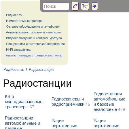
Радиосвязь
Измерительные приборы
Сетевое оборудование и телефония
Автоматизация торговли и навигация
Видеонаблюдение и контроль доступа
Спецтехника и тактическое снаряжение
Hi-Fi аппаратура
Новинки
|
Распродажа
|
Обзоры от Вива-Телеком
Радиосвязь
/
Радиостанции
Радиостанции
Радиостанции
КВ и
Радиосканеры и
автомобильные
многодиапазонные
радиоприёмники
и базовые
45
трансиверы
67
аналоговые
489
Радиостанции
Рации
Рации
автомобильные и
портативные
портативные
базовые