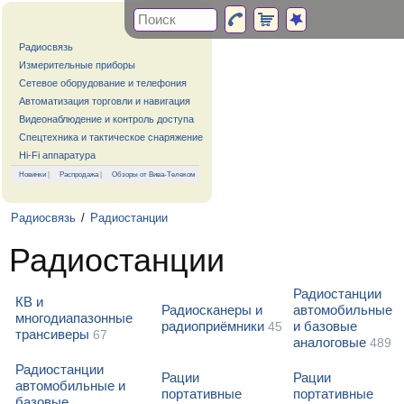
Радиосвязь
Измерительные приборы
Сетевое оборудование и телефония
Автоматизация торговли и навигация
Видеонаблюдение и контроль доступа
Спецтехника и тактическое снаряжение
Hi-Fi аппаратура
Новинки
|
Распродажа
|
Обзоры от Вива-Телеком
Радиосвязь
/
Радиостанции
Радиостанции
Радиостанции
КВ и
Радиосканеры и
автомобильные
многодиапазонные
радиоприёмники
и базовые
45
трансиверы
67
аналоговые
489
Радиостанции
Рации
Рации
автомобильные и
портативные
портативные
базовые