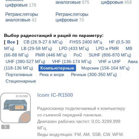
аналоговые
цифровые
975
458
цифровые
178
Ретрансляторы
Ретрансляторы
аналоговые
цифровые
42
70
Выбор радиостанций и раций по параметру:
[
Все
]
|
CB (26.9-27.6 МГц)
|
FHSS 2400 МГц
|
HF (0.5-30
МГц)
|
LB (29-58 МГц)
|
LPD (433 МГц)
|
LPD и PMR
|
MB
(66-88 МГц)
|
PMR (446 МГц)
|
PoC
|
SUHF (806-870 МГц)
|
UHF (380-527 МГц)
|
VHF (136-174 МГц)
|
VHF и UHF
|
Авиа
(118-136 МГц)
|
Компьютерные
|
Морские (156-164 МГц)
|
Портативные
|
Река и море
|
Речные (300-350 МГц)
|
Стационарные
|
Icom IC-R1500
Радиосканер подключаемый к компьютеру
со съемной передней панелью.
Диапазон рабочих частот: 0,01-3299,999
5
МГц.
Виды модуляции: FM, AM, SSB, CW, WFM.