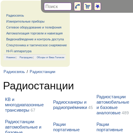
Радиосвязь
Измерительные приборы
Сетевое оборудование и телефония
Автоматизация торговли и навигация
Видеонаблюдение и контроль доступа
Спецтехника и тактическое снаряжение
Hi-Fi аппаратура
Новинки
|
Распродажа
|
Обзоры от Вива-Телеком
Радиосвязь
/
Радиостанции
Радиостанции
Радиостанции
КВ и
Радиосканеры и
автомобильные
многодиапазонные
радиоприёмники
и базовые
45
трансиверы
67
аналоговые
489
Радиостанции
Рации
Рации
автомобильные и
портативные
портативные
базовые