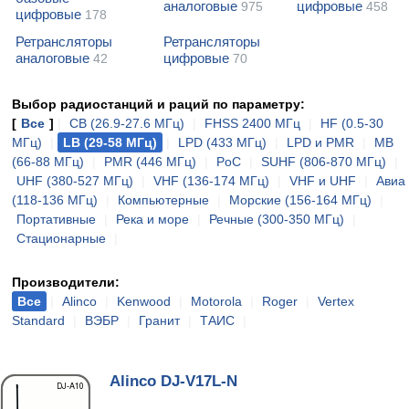
аналоговые
цифровые
975
458
цифровые
178
Ретрансляторы
Ретрансляторы
аналоговые
цифровые
42
70
Выбор радиостанций и раций по параметру:
[
Все
]
|
CB (26.9-27.6 МГц)
|
FHSS 2400 МГц
|
HF (0.5-30
МГц)
|
LB (29-58 МГц)
|
LPD (433 МГц)
|
LPD и PMR
|
MB
(66-88 МГц)
|
PMR (446 МГц)
|
PoC
|
SUHF (806-870 МГц)
|
UHF (380-527 МГц)
|
VHF (136-174 МГц)
|
VHF и UHF
|
Авиа
(118-136 МГц)
|
Компьютерные
|
Морские (156-164 МГц)
|
Портативные
|
Река и море
|
Речные (300-350 МГц)
|
Стационарные
|
Производители:
Все
|
Alinco
|
Kenwood
|
Motorola
|
Roger
|
Vertex
Standard
|
ВЭБР
|
Гранит
|
ТАИС
|
Alinco DJ-V17L-N