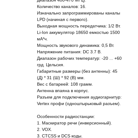
диапазон 400-470 МГц).
Количество каналов: 16.
Изначально запрограммированы каналы
LPD (начиная с первого).
Выходная мощность передатчика: 1/2 Вт.
Li-Ion аккумулятор 18650 емкостью 1500
мА*ч.
Мощность звукового динамика: 0,5 Вт.
Напряжение питания: DC 3.7 В.
Диапазон рабочих температур: -20 ... +60
грд. Цельсия.
Габаритные размеры (без антенны): 45
(Д) * 31 (Ш) * 92 (В) мм.
Вес с батареей: 108 грамм.
Антенна впаяна в корпус.
Разъем для подключения аудиогарнитур:
Vertex профи (одноштырьковый разъем).
Особенности радиостанции:
1. Маскиратор речи (инверсионный).
2. VOX.
3. CTCSS и DCS коды.