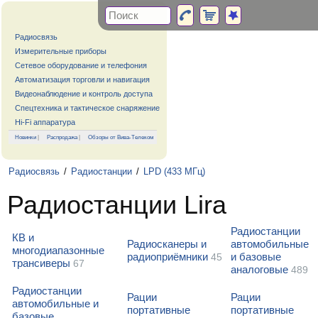
Радиосвязь
Измерительные приборы
Сетевое оборудование и телефония
Автоматизация торговли и навигация
Видеонаблюдение и контроль доступа
Спецтехника и тактическое снаряжение
Hi-Fi аппаратура
Новинки
|
Распродажа
|
Обзоры от Вива-Телеком
Радиосвязь
/
Радиостанции
/
LPD (433 МГц)
Радиостанции Lira
Радиостанции
КВ и
Радиосканеры и
автомобильные
многодиапазонные
радиоприёмники
и базовые
45
трансиверы
67
аналоговые
489
Радиостанции
Рации
Рации
автомобильные и
портативные
портативные
базовые