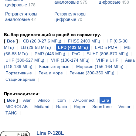
аналоговые
цифровые
975
458
цифровые
178
Ретрансляторы
Ретрансляторы
аналоговые
цифровые
42
70
Выбор радиостанций и раций по параметру:
[
Все
]
|
CB (26.9-27.6 МГц)
|
FHSS 2400 МГц
|
HF (0.5-30
МГц)
|
LB (29-58 МГц)
|
LPD (433 МГц)
|
LPD и PMR
|
MB
(66-88 МГц)
|
PMR (446 МГц)
|
PoC
|
SUHF (806-870 МГц)
|
UHF (380-527 МГц)
|
VHF (136-174 МГц)
|
VHF и UHF
|
Авиа
(118-136 МГц)
|
Компьютерные
|
Морские (156-164 МГц)
|
Портативные
|
Река и море
|
Речные (300-350 МГц)
|
Стационарные
|
Производители:
[
Все
]
|
Alan
|
Alinco
|
Icom
|
JJ-Connect
|
Lira
|
MICROLAB
|
Midland
|
Racio
|
Roger
|
SoonTone
|
Vector
|
ТАИС
|
Lira P-128L