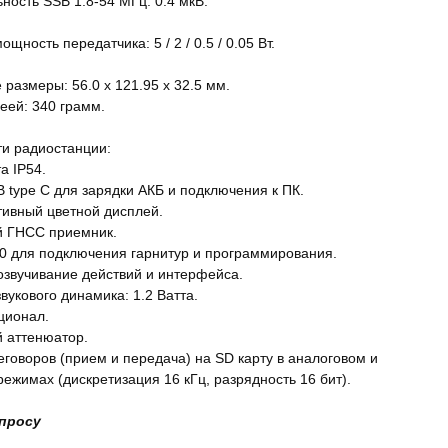
ность SSB 1.8-54 МГц: 0.4 мкВ.
щность передатчика: 5 / 2 / 0.5 / 0.05 Вт.
размеры: 56.0 x 121.95 x 32.5 мм.
еей: 340 грамм.
и радиостанции:
а IP54.
 type C для зарядки АКБ и подключения к ПК.
ивный цветной дисплей.
й ГНСС приемник.
3.0 для подключения гарнитур и программирования.
озвучивание действий и интерфейса.
вукового динамика: 1.2 Ватта.
ционал.
 аттенюатор.
еговоров (прием и передача) на SD карту в аналоговом и
ежимах (дискретизация 16 кГц, разрядность 16 бит).
апросу