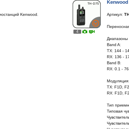
Kenwood
диостанций Kenwood.
Артикул:
TH
Переносная
4
Диапазоны 
Band A:
TX: 144 - 1
RX: 136 - 1
Band B:
RX: 0.1 - 7
Модуляция
TX: F1D, F
RX: F1D, F2
Тип приемн
Типовая чу
Чувствитель
Чувствитель