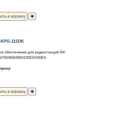
ть в корзину
 KPG-111DK
е обеспечение для радиостанций NX-
0/700/800/900/230EX/330EX.
апросу
ть в корзину