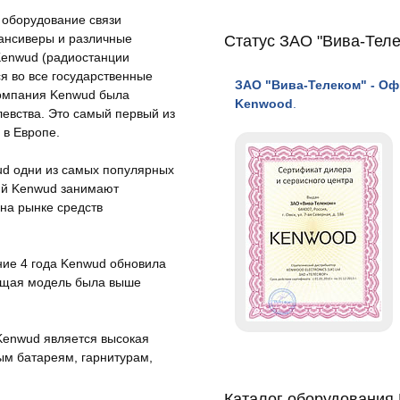
 оборудование связи
Статус ЗАО "Вива-Тел
ансиверы и различные
 Kenwud (радиостанции
ся во все государственные
ЗАО "Вива-Телеком" - О
компания Kenwud была
Kenwood
.
евства. Это самый первый из
 в Европе.
ud одни из самых популярных
ий Kenwud занимают
на рынке средств
ние 4 года Kenwud обновила
ющая модель была выше
Kenwud является высокая
ым батареям, гарнитурам,
Каталог оборудования