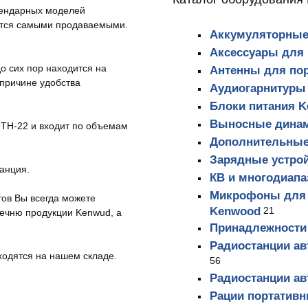
гендарных моделей
яются самыми продаваемыми.
Аккумуляторные
Аксессуары для
о сих пор находится на
Антенны для по
 причине удобства
Аудиогарнитуры
Блоки питания 
Выносные дина
 TH-22 и входит по объемам
Дополнительные
Зарядные устро
анция.
КВ и многодиап
Микрофоны для 
тов Вы всегда можете
Kenwood
21
речню продукции Kenwud, а
Принадлежности 
Радиостанции а
ходятся на нашем складе.
56
Радиостанции а
Рации портатив