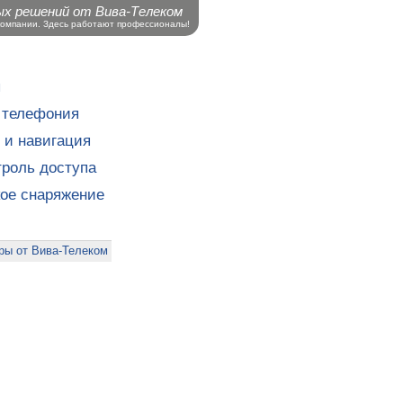
ых решений от Вива-Телеком
компании. Здесь работают профессионалы!
ы
 телефония
 и навигация
роль доступа
кое снаряжение
ры от Вива-Телеком