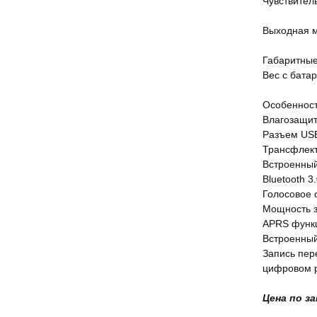
Чувствитель
Выходная мо
Габаритные 
Вес с батар
Особенност
Влагозащит
Разъем USB
Трансфлект
Встроенны
Bluetooth 
Голосовое 
Мощность з
APRS функ
Встроенный
Запись пер
цифровом р
Цена по з