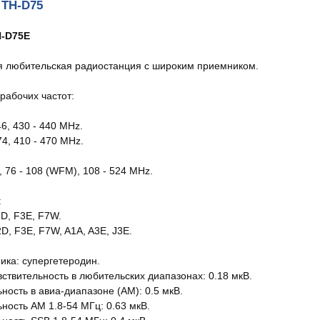
 TH-D75
-D75E
 любительская радиостанция с широким приемником.
рабочих частот:
46, 430 - 440 MHz.
74, 410 - 470 MHz.
6, 76 - 108 (WFM), 108 - 524 MHz.
:
2D, F3E, F7W.
D, F3E, F7W, A1A, A3E, J3E.
ика: супергетеродин.
вствительность в любительских диапазонах: 0.18 мкВ.
ность в авиа-диапазоне (АМ): 0.5 мкВ.
ность АМ 1.8-54 МГц: 0.63 мкВ.