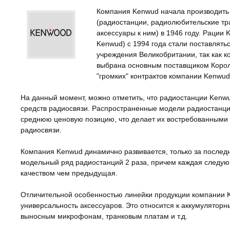
Компания Kenwud начала производить
(радиостанции, радиолюбительские тр
аксессуары к ним) в 1946 году. Рации
Kenwud) с 1994 года стали поставлять
учреждения Великобритании, так как 
выбрана основным поставщиком Корол
"громких" контрактов компании Kenwud
На данный момент, можно отметить, что радиостанции Kenw
средств радиосвязи. Распространенные модели радиостанц
среднюю ценовую позицию, что делает их востребованными 
радиосвязи.
Компания Kenwud динамично развивается, только за послед
модельный ряд радиостанций 2 раза, причем каждая следу
качеством чем предыдущая.
Отличительной особенностью линейки продукции компании 
универсальность аксессуаров. Это относится к аккумуляторн
выносным микрофонам, транковым платам и т.д.