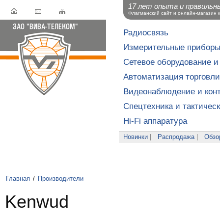
17 лет опыта и правильн
Флагманский сайт и онлайн-магазин 
Радиосвязь
Измерительные прибор
Сетевое оборудование и
Автоматизация торговли
Видеонаблюдение и конт
Спецтехника и тактичес
Hi-Fi аппаратура
Новинки
|
Распродажа
|
Обзо
Главная
/
Производители
Kenwud