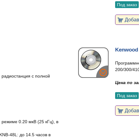
Под заказ
Добави
Kenwood
Программно
200/300/41
 радиостанция с полной
Цена по з
Под заказ
Добави
режиме 0.20 мкВ (25 кГц), в
KNB-48L: до 14.5 часов в