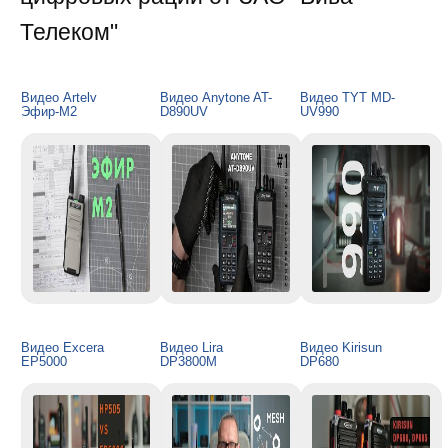
Телеком"
Видео Artelv
Видео Anytone AT-
Видео TYT MD-
Эфир-М2
D890UV
UV990
Видео Excera
Видео Lira
Видео Kirisun
EP5000
DP3800M
DP680