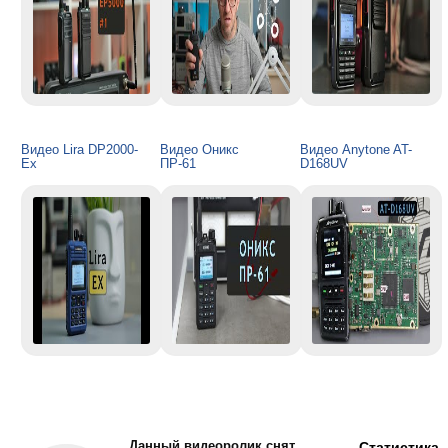
Видео Lira DP2000-
Видео Оникс
Видео Anytone AT-
Ex
ПР-61
D168UV
Данный видеоролик снят
Статистика