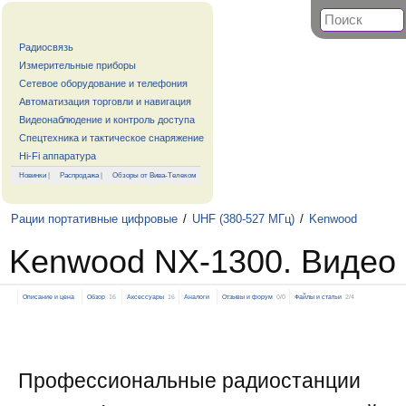
Радиосвязь
Измерительные приборы
Сетевое оборудование и телефония
Автоматизация торговли и навигация
Видеонаблюдение и контроль доступа
Спецтехника и тактическое снаряжение
Hi-Fi аппаратура
Новинки
|
Распродажа
|
Обзоры от Вива-Телеком
Рации портативные цифровые
/
UHF (380-527 МГц)
/
Kenwood
Kenwood NX-1300. Видео
Описание и цена
Обзор
16
Аксессуары
16
Аналоги
Отзывы и форум
0/0
Файлы и статьи
2/4
Профессиональные радиостанции