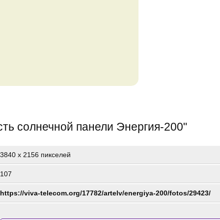
ть солнечной панели Энергия-200
"
3840
x
2156 пикселей
107
https://viva-telecom.org/17782/artelv/energiya-200/fotos/29423/