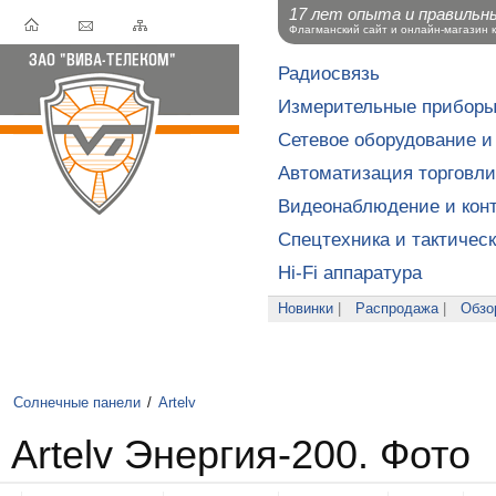
17 лет опыта и правильн
Флагманский сайт и онлайн-магазин 
Радиосвязь
Измерительные прибор
Сетевое оборудование и
Автоматизация торговли
Видеонаблюдение и конт
Спецтехника и тактичес
Hi-Fi аппаратура
Новинки
|
Распродажа
|
Обзо
Солнечные панели
/
Artelv
Artelv Энергия-200. Фото