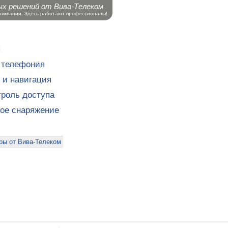
ых решений от Вива-Телеком
компании. Здесь работают профессионалы!
ы
 телефония
 и навигация
роль доступа
кое снаряжение
ры от Вива-Телеком