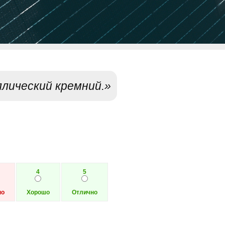
лический кремний.»
4
5
но
Хорошо
Отлично