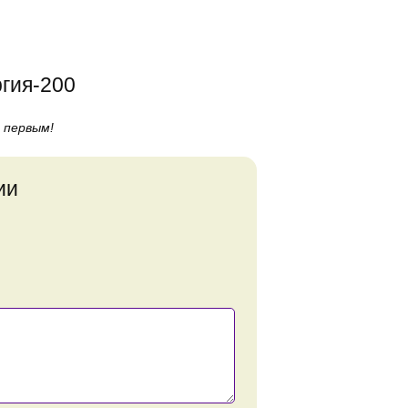
гия-200
 первым!
ии