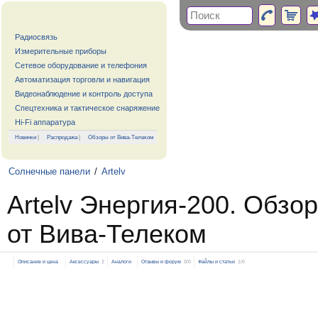
Радиосвязь
Измерительные приборы
Сетевое оборудование и телефония
Автоматизация торговли и навигация
Видеонаблюдение и контроль доступа
Спецтехника и тактическое снаряжение
Hi-Fi аппаратура
Новинки
|
Распродажа
|
Обзоры от Вива-Телеком
Солнечные панели
/
Artelv
Artelv Энергия-200. Обзор
от Вива-Телеком
Описание и цена
Аксессуары
2
Аналоги
Отзывы и форум
0/0
Файлы и статьи
1/0