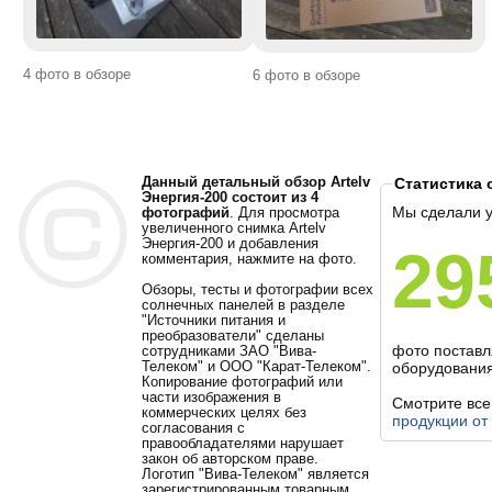
4 фото в обзоре
6 фото в обзоре
Данный детальный обзор Artelv
Статистика 
Энергия-200 состоит из 4
Мы сделали 
фотографий
. Для просмотра
увеличенного снимка Artelv
Энергия-200 и добавления
29
комментария, нажмите на фото.
Обзоры, тесты и фотографии всех
солнечных панелей в разделе
"Источники питания и
преобразователи" сделаны
фото постав
сотрудниками ЗАО "Вива-
Телеком" и ООО "Карат-Телеком".
оборудования
Копирование фотографий или
части изображения в
Смотрите вс
коммерческих целях без
продукции от
согласования с
правообладателями нарушает
закон об авторском праве.
Логотип "Вива-Телеком" является
зарегистрированным товарным