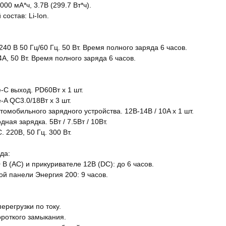
000 мА*ч, 3.7В (299.7 Вт*ч).
состав: Li-Ion.
240 В 50 Гц/60 Гц. 50 Вт. Время полного заряда 6 часов.
А, 50 Вт. Время полного заряда 6 часов.
-C выход. PD60Вт x 1 шт.
-A QC3.0/18Вт x 3 шт.
томобильного зарядного устройства. 12В-14В / 10A х 1 шт.
дная зарядка. 5Вт / 7.5Вт / 10Вт.
. 220В, 50 Гц. 300 Вт.
да:
 В (АС) и прикуривателе 12В (DC): до 6 часов.
ой панели Энергия 200: 9 часов.
ерегрузки по току.
ороткого замыкания.