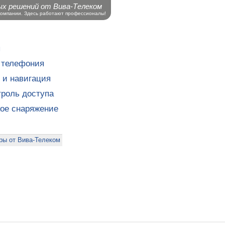
ых решений от Вива-Телеком
компании. Здесь работают профессионалы!
ы
 телефония
 и навигация
роль доступа
кое снаряжение
ры от Вива-Телеком