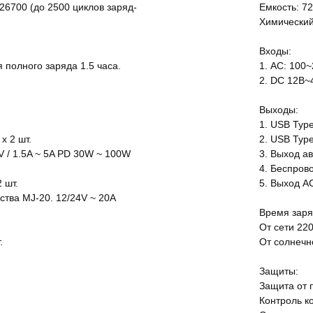
26700 (до 2500 циклов заряд-
Емкость: 72
Химический 
Входы:
я полного заряда 1.5 часа.
1. AC: 100~
2. DC 12В~4
Выходы:
1. USB Type
x 2 шт.
2. USB Type
0V / 1.5A ~ 5A PD 30W ~ 100W
3. Выход ав
4. Беспрово
2 шт.
5. Выход AC
ства MJ-20. 12/24V ~ 20A
Время заря
От сети 220
.
От солнечн
Защиты:
Защита от п
Контроль к