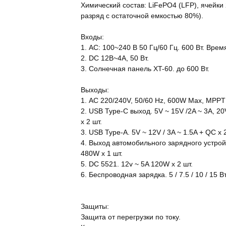
Химический состав: LiFePO4 (LFP), ячейки 
разряд с остаточной емкостью 80%).
Входы:
1. AC: 100~240 В 50 Гц/60 Гц. 600 Вт. Врем
2. DC 12В~4А, 50 Вт.
3. Солнечная панель XT-60. до 600 Вт.
Выходы:
1. AC 220/240V, 50/60 Hz, 600W Max, MPPT 
2. USB Type-C выход. 5V ~ 15V /2A ~ 3A, 2
x 2 шт.
3. USB Type-A. 5V ~ 12V / 3A ~ 1.5A + QC x 
4. Выход автомобильного зарядного устрой
480W х 1 шт.
5. DC 5521. 12v ~ 5A 120W x 2 шт.
6. Беспроводная зарядка. 5 / 7.5 / 10 / 15 Вт
Защиты:
Защита от перегрузки по току.