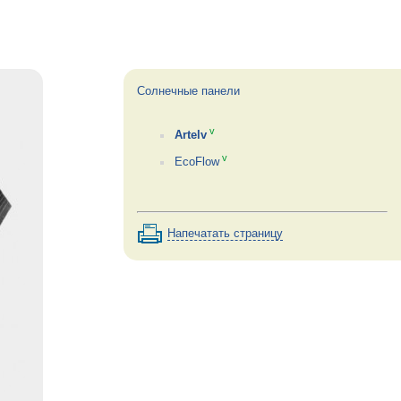
Солнечные панели
v
Artelv
v
EcoFlow
Напечатать страницу