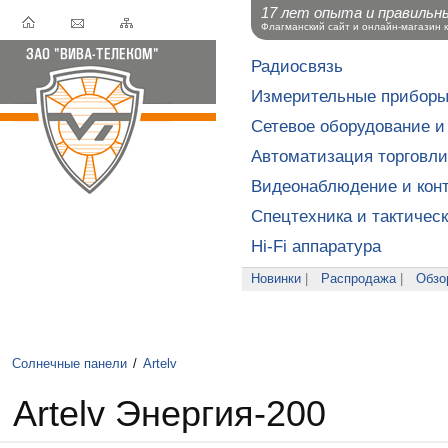
17 лет опыта и правильн
Флагманский сайт и онлайн-магазин 
Радиосвязь
Измерительные прибор
Сетевое оборудование и
Автоматизация торговли
Видеонаблюдение и конт
Спецтехника и тактичес
Hi-Fi аппаратура
Новинки
|
Распродажа
|
Обзо
Солнечные панели
/
Artelv
Artelv Энергия-200