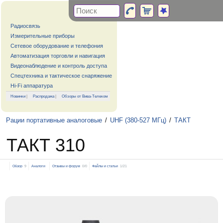
Радиосвязь
Измерительные приборы
Сетевое оборудование и телефония
Автоматизация торговли и навигация
Видеонаблюдение и контроль доступа
Спецтехника и тактическое снаряжение
Hi-Fi аппаратура
Новинки
|
Распродажа
|
Обзоры от Вива-Телеком
Рации портативные аналоговые
/
UHF (380-527 МГц)
/
ТАКТ
ТАКТ 310
Обзор
9
Аналоги
Отзывы и форум
0/0
Файлы и статьи
1/21