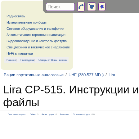
Радиосвязь
Измерительные приборы
Сетевое оборудование и телефония
Автоматизация торговли и навигация
Видеонаблюдение и контроль доступа
Спецтехника и тактическое снаряжение
Hi-Fi аппаратура
Новинки
|
Распродажа
|
Обзоры от Вива-Телеком
Рации портативные аналоговые
/
UHF (380-527 МГц)
/
Lira
Lira CP-515. Инструкции и
файлы
Описание и цена
Обзор
9
Аксессуары
6
Аналоги
Отзывы и форум
0/0