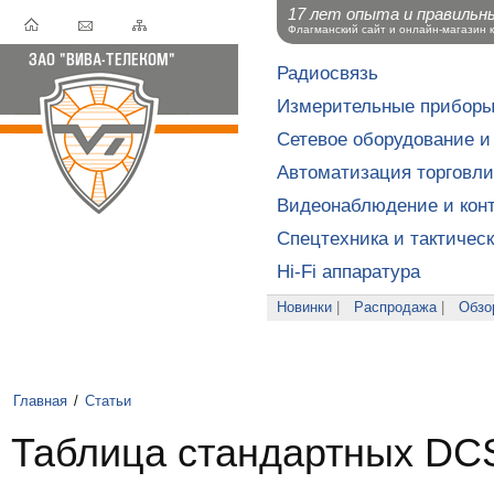
17 лет опыта и правильн
Флагманский сайт и онлайн-магазин 
Радиосвязь
Измерительные прибор
Сетевое оборудование и
Автоматизация торговли
Видеонаблюдение и конт
Спецтехника и тактичес
Hi-Fi аппаратура
Новинки
|
Распродажа
|
Обзо
Главная
/
Статьи
Таблица стандартных DC