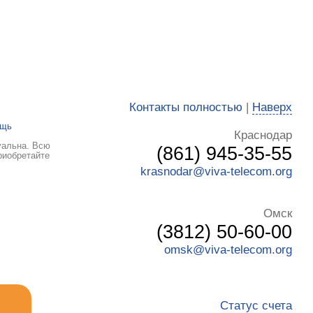
Контакты полностью
|
Наверх
ощь
Краснодар
уальна. Всю
(861) 945-35-55
риобретайте
krasnodar@viva-telecom.org
Омск
(3812) 50-60-00
omsk@viva-telecom.org
Статус счета