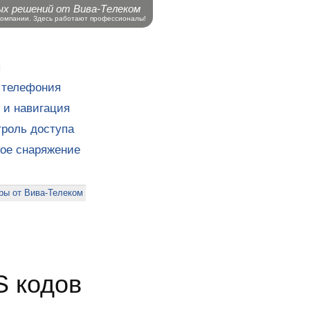
ых решений от Вива-Телеком
компании. Здесь работают профессионалы!
ы
 телефония
 и навигация
роль доступа
кое снаряжение
ры от Вива-Телеком
S кодов