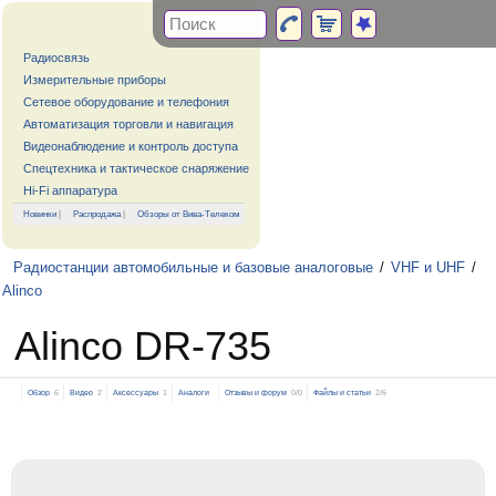
Радиосвязь
Измерительные приборы
Сетевое оборудование и телефония
Автоматизация торговли и навигация
Видеонаблюдение и контроль доступа
Спецтехника и тактическое снаряжение
Hi-Fi аппаратура
Новинки
|
Распродажа
|
Обзоры от Вива-Телеком
Радиостанции автомобильные и базовые аналоговые
/
VHF и UHF
/
Alinco
Alinco DR-735
Обзор
6
Видео
2
Аксессуары
1
Аналоги
Отзывы и форум
0/0
Файлы и статьи
2/6