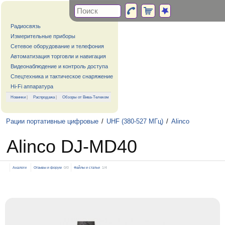
Радиосвязь
Измерительные приборы
Сетевое оборудование и телефония
Автоматизация торговли и навигация
Видеонаблюдение и контроль доступа
Спецтехника и тактическое снаряжение
Hi-Fi аппаратура
Новинки
|
Распродажа
|
Обзоры от Вива-Телеком
Рации портативные цифровые
/
UHF (380-527 МГц)
/
Alinco
Alinco DJ-MD40
Аналоги
Отзывы и форум
0/0
Файлы и статьи
1/4