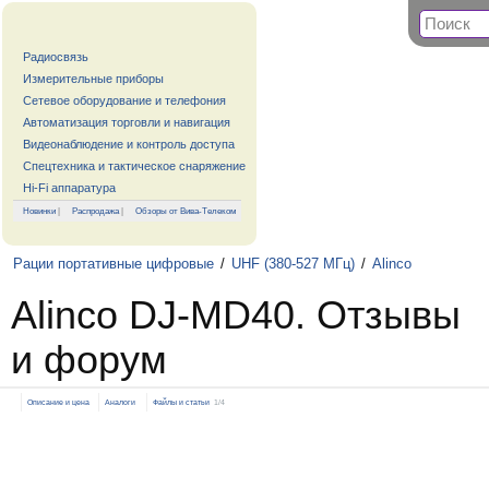
Радиосвязь
Измерительные приборы
Сетевое оборудование и телефония
Автоматизация торговли и навигация
Видеонаблюдение и контроль доступа
Спецтехника и тактическое снаряжение
Hi-Fi аппаратура
Новинки
|
Распродажа
|
Обзоры от Вива-Телеком
Рации портативные цифровые
/
UHF (380-527 МГц)
/
Alinco
Alinco DJ-MD40. Отзывы
и форум
Описание и цена
Аналоги
Файлы и статьи
1/4