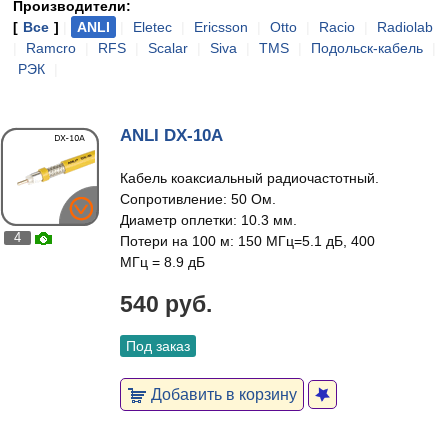
Производители:
[
Все
]
|
ANLI
|
Eletec
|
Ericsson
|
Otto
|
Racio
|
Radiolab
|
Ramcro
|
RFS
|
Scalar
|
Siva
|
TMS
|
Подольск-кабель
|
РЭК
|
ANLI DX-10A
Кабель коаксиальный радиочастотный.
Сопротивление: 50 Ом.
Диаметр оплетки: 10.3 мм.
4
Потери на 100 м: 150 МГц=5.1 дБ, 400
МГц = 8.9 дБ
540 руб.
Под заказ
Добавить в корзину