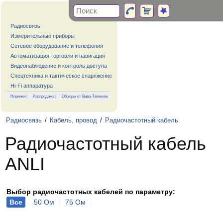
Радиосвязь
Измерительные приборы
Сетевое оборудование и телефония
Автоматизация торговли и навигация
Видеонаблюдение и контроль доступа
Спецтехника и тактическое снаряжение
Hi-Fi аппаратура
Новинки
|
Распродажа
|
Обзоры от Вива-Телеком
Радиосвязь
/
Кабель, провод
/
Радиочастотный кабель
Радиочастотный кабель
ANLI
Выбор радиочастотных кабелей по параметру:
Все
|
50 Ом
|
75 Ом
|