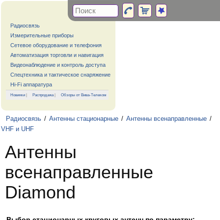
Радиосвязь
Измерительные приборы
Сетевое оборудование и телефония
Автоматизация торговли и навигация
Видеонаблюдение и контроль доступа
Спецтехника и тактическое снаряжение
Hi-Fi аппаратура
Новинки
|
Распродажа
|
Обзоры от Вива-Телеком
Радиосвязь
/
Антенны стационарные
/
Антенны всенаправленные
/
VHF и UHF
Антенны
всенаправленные
Diamond
Выбор стационарных круговых антенн по параметру: