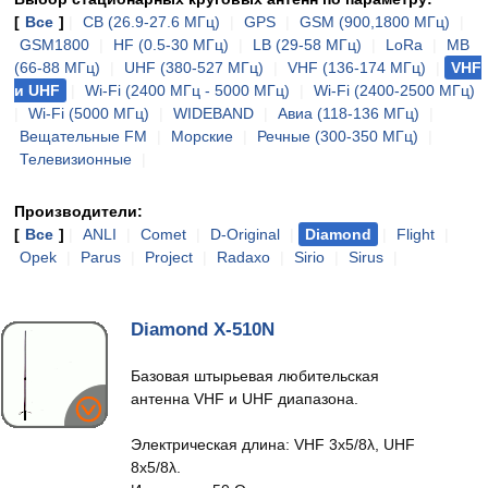
[
Все
]
|
CB (26.9-27.6 МГц)
|
GPS
|
GSM (900,1800 МГц)
|
GSM1800
|
HF (0.5-30 МГц)
|
LB (29-58 МГц)
|
LoRa
|
MB
(66-88 МГц)
|
UHF (380-527 МГц)
|
VHF (136-174 МГц)
|
VHF
и UHF
|
Wi-Fi (2400 МГц - 5000 МГц)
|
Wi-Fi (2400-2500 МГц)
|
Wi-Fi (5000 МГц)
|
WIDEBAND
|
Авиа (118-136 МГц)
|
Вещательные FM
|
Морские
|
Речные (300-350 МГц)
|
Телевизионные
|
Производители:
[
Все
]
|
ANLI
|
Comet
|
D-Original
|
Diamond
|
Flight
|
Opek
|
Parus
|
Project
|
Radaxo
|
Sirio
|
Sirus
|
Diamond X-510N
Базовая штырьевая любительская
антенна VHF и UHF диапазона.
Электрическая длина: VHF 3x5/8λ, UHF
8x5/8λ.