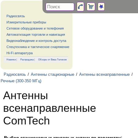
Радиосвязь
Измерительные приборы
Сетевое оборудование и телефония
Автоматизация торговли и навигация
Видеонаблюдение и контроль доступа
Спецтехника и тактическое снаряжение
Hi-Fi аппаратура
Новинки
|
Распродажа
|
Обзоры от Вива-Телеком
Радиосвязь
/
Антенны стационарные
/
Антенны всенаправленные
/
Речные (300-350 МГц)
Антенны
всенаправленные
ComTech
Выбор стационарных круговых антенн по параметру: