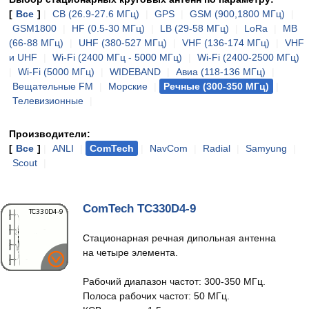
[
Все
]
|
CB (26.9-27.6 МГц)
|
GPS
|
GSM (900,1800 МГц)
|
GSM1800
|
HF (0.5-30 МГц)
|
LB (29-58 МГц)
|
LoRa
|
MB
(66-88 МГц)
|
UHF (380-527 МГц)
|
VHF (136-174 МГц)
|
VHF
и UHF
|
Wi-Fi (2400 МГц - 5000 МГц)
|
Wi-Fi (2400-2500 МГц)
|
Wi-Fi (5000 МГц)
|
WIDEBAND
|
Авиа (118-136 МГц)
|
Вещательные FM
|
Морские
|
Речные (300-350 МГц)
|
Телевизионные
|
Производители:
[
Все
]
|
ANLI
|
ComTech
|
NavCom
|
Radial
|
Samyung
|
Scout
|
ComTech TC330D4-9
Стационарная речная дипольная антенна
на четыре элемента.
Рабочий диапазон частот: 300-350 МГц.
Полоса рабочих частот: 50 МГц.