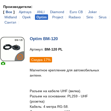
Производители:
[
Все
]
|
Ajetrays
|
ANLI
|
Diamond
|
Euro CB
|
Joker
|
Midland
|
Opek
|
Optim
|
Project
|
Radaxo
|
Sirio
|
Sirus
|
Сантэл
|
Optim BM-120
Артикул:
BM-120 PL
Скидка 17%
Магнитное крепление для автомобильных
антенн.
Разъем на кабеле UHF (вилка).
Разъем на основании: PL259 - UHF
(розетка)
Кабель: 4 метра RG-58.