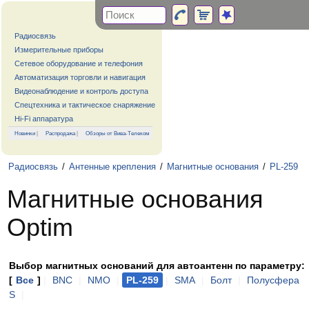
Радиосвязь
Измерительные приборы
Сетевое оборудование и телефония
Автоматизация торговли и навигация
Видеонаблюдение и контроль доступа
Спецтехника и тактическое снаряжение
Hi-Fi аппаратура
Новинки
|
Распродажа
|
Обзоры от Вива-Телеком
Радиосвязь
/
Антенные крепления
/
Магнитные основания
/
PL-259
Магнитные основания
Optim
Выбор магнитных оснований для автоантенн по параметру:
[
Все
]
|
BNC
|
NMO
|
PL-259
|
SMA
|
Болт
|
Полусфера
S
|