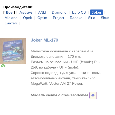
Производители:
[
Все
]
|
Ajetrays
|
ANLI
|
Diamond
|
Euro CB
|
Joker
|
Midland
|
Opek
|
Optim
|
Project
|
Radaxo
|
Sirio
|
Sirus
|
Сантэл
|
Joker ML-170
Магнитное основание с кабелем 4 м.
Диаметр основания - 170 мм.
Разъем на основании - UHF (female) PL-
259, на кабеле - UHF (male).
Хорошо подойдет для установки тяжелых
атвомобильных антенн, таких как Sirio
MegaWatt, Vector AM-27 Power.
Модель снята с производства