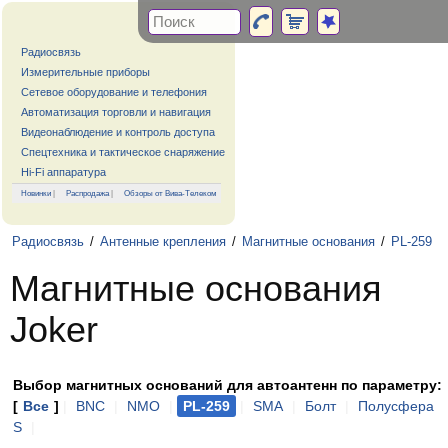
Радиосвязь
Измерительные приборы
Сетевое оборудование и телефония
Автоматизация торговли и навигация
Видеонаблюдение и контроль доступа
Спецтехника и тактическое снаряжение
Hi-Fi аппаратура
Новинки
|
Распродажа
|
Обзоры от Вива-Телеком
Радиосвязь
/
Антенные крепления
/
Магнитные основания
/
PL-259
Магнитные основания
Joker
Выбор магнитных оснований для автоантенн по параметру:
[
Все
]
|
BNC
|
NMO
|
PL-259
|
SMA
|
Болт
|
Полусфера
S
|