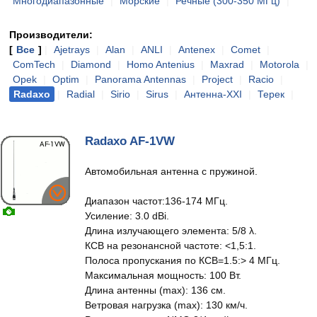
Многодиапазонные
|
Морские
|
Речные (300-350 МГц)
|
Производители:
[
Все
]
|
Ajetrays
|
Alan
|
ANLI
|
Antenex
|
Comet
|
ComTech
|
Diamond
|
Homo Antenius
|
Maxrad
|
Motorola
|
Opek
|
Optim
|
Panorama Antennas
|
Project
|
Racio
|
Radaxo
|
Radial
|
Sirio
|
Sirus
|
Антенна-XXI
|
Терек
|
Radaxo AF-1VW
Автомобильная антенна с пружиной.
Диапазон частот:136-174 МГц.
Усиление: 3.0 dBi.
Длина излучающего элемента: 5/8 λ.
КСВ на резонансной частоте: <1,5:1.
Полоса пропускания по КСВ=1.5:> 4 МГц.
Максимальная мощность: 100 Вт.
Длина антенны (max): 136 см.
Ветровая нагрузка (max): 130 км/ч.