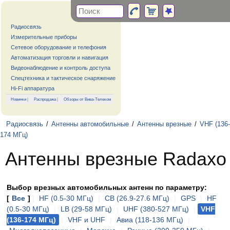
Радиосвязь
Измерительные приборы
Сетевое оборудование и телефония
Автоматизация торговли и навигация
Видеонаблюдение и контроль доступа
Спецтехника и тактическое снаряжение
Hi-Fi аппаратура
Новинки
|
Распродажа
|
Обзоры от Вива-Телеком
Радиосвязь
/
Антенны автомобильные
/
Антенны врезные
/
VHF (136-
174 МГц)
Антенны врезные Radaxo
Выбор врезных автомобильных антенн по параметру:
[
Все
]
|
HF (0.5-30 МГц)
|
CB (26.9-27.6 МГц)
|
GPS
|
HF
(0.5-30 МГц)
|
LB (29-58 МГц)
|
UHF (380-527 МГц)
|
VHF
(136-174 МГц)
|
VHF и UHF
|
Авиа (118-136 МГц)
|