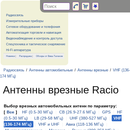
Радиосвязь
Измерительные приборы
Сетевое оборудование и телефония
Автоматизация торговли и навигация
Видеонаблюдение и контроль доступа
Спецтехника и тактическое снаряжение
Hi-Fi аппаратура
Новинки
|
Распродажа
|
Обзоры от Вива-Телеком
Радиосвязь
/
Антенны автомобильные
/
Антенны врезные
/
VHF (136-
174 МГц)
Антенны врезные Racio
Выбор врезных автомобильных антенн по параметру:
[
Все
]
|
HF (0.5-30 МГц)
|
CB (26.9-27.6 МГц)
|
GPS
|
HF
(0.5-30 МГц)
|
LB (29-58 МГц)
|
UHF (380-527 МГц)
|
VHF
(136-174 МГц)
|
VHF и UHF
|
Авиа (118-136 МГц)
|