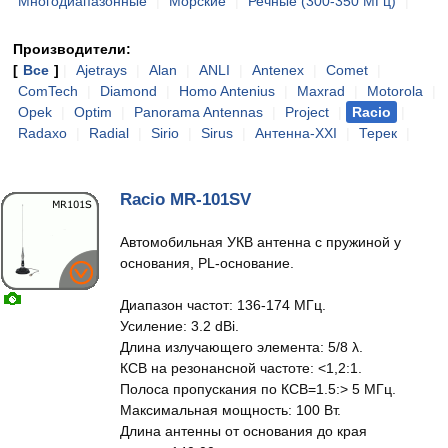
Многодиапазонные
|
Морские
|
Речные (300-350 МГц)
|
Производители:
[
Все
]
|
Ajetrays
|
Alan
|
ANLI
|
Antenex
|
Comet
|
ComTech
|
Diamond
|
Homo Antenius
|
Maxrad
|
Motorola
|
Opek
|
Optim
|
Panorama Antennas
|
Project
|
Racio
|
Radaxo
|
Radial
|
Sirio
|
Sirus
|
Антенна-XXI
|
Терек
|
Racio MR-101SV
Автомобильная УКВ антенна с пружиной у
основания, PL-основание.
Диапазон частот: 136-174 МГц.
Усиление: 3.2 dBi.
Длина излучающего элемента: 5/8 λ.
КСВ на резонансной частоте: <1,2:1.
Полоса пропускания по КСВ=1.5:> 5 МГц.
Максимальная мощность: 100 Вт.
Длина антенны от основания до края