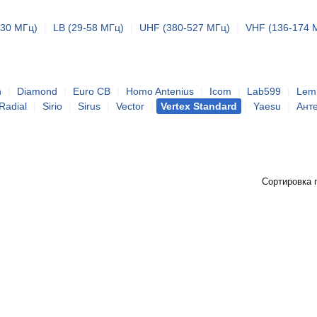
-30 МГц)
|
LB (29-58 МГц)
|
UHF (380-527 МГц)
|
VHF (136-174 
h
|
Diamond
|
Euro CB
|
Homo Antenius
|
Icom
|
Lab599
|
Le
Radial
|
Sirio
|
Sirus
|
Vector
|
Vertex Standard
|
Yaesu
|
Ант
Сортировка 