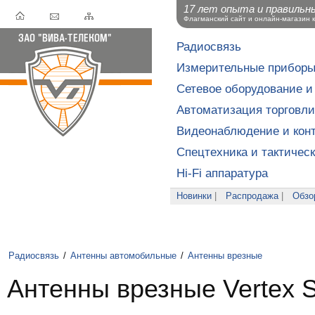
17 лет опыта и правильн
Флагманский сайт и онлайн-магазин 
Радиосвязь
Измерительные прибор
Сетевое оборудование и
Автоматизация торговли
Видеонаблюдение и конт
Спецтехника и тактичес
Hi-Fi аппаратура
Новинки
|
Распродажа
|
Обзо
Радиосвязь
/
Антенны автомобильные
/
Антенны врезные
Антенны врезные Vertex S