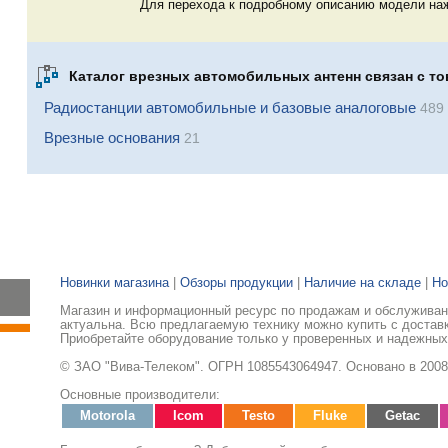
Для перехода к подробному описанию модели наж
Каталог врезных автомобильных антенн связан с то
Радиостанции автомобильные и базовые аналоговые
489
Врезные основания
21
Новинки магазина
|
Обзоры продукции
|
Наличие на складе
|
Но
Магазин и информационный ресурс по продажам и обслуживани
актуальна. Всю предлагаемую технику можно купить с доставк
Приобретайте оборудование только у проверенных и надежных
© ЗАО "Вива-Телеком". ОГРН 1085543064947. Основано в 2008
Основные производители:
Motorola
Icom
Testo
Fluke
Getac