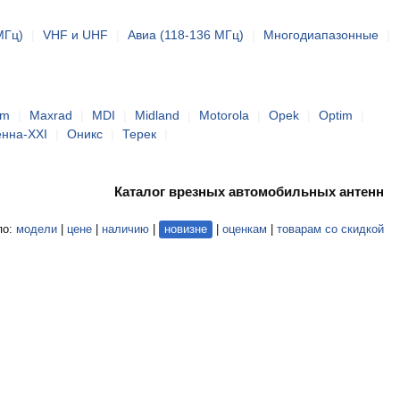
МГц)
|
VHF и UHF
|
Авиа (118-136 МГц)
|
Многодиапазонные
|
mm
|
Maxrad
|
MDI
|
Midland
|
Motorola
|
Opek
|
Optim
|
енна-XXI
|
Оникс
|
Терек
|
Каталог врезных автомобильных антенн
по:
модели
|
цене
|
наличию
|
новизне
|
оценкам
|
товарам со скидкой