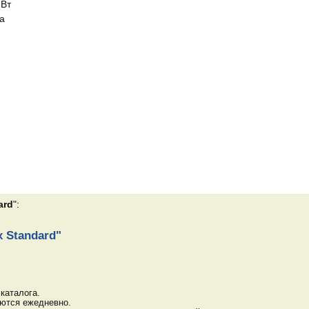
 Вт
ра
ard
":
 Standard"
каталога.
яются ежедневно.