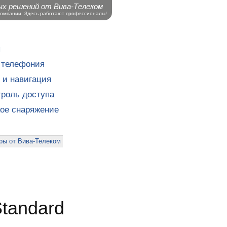
ых решений от Вива-Телеком
компании. Здесь работают профессионалы!
ы
 телефония
 и навигация
роль доступа
кое снаряжение
ры от Вива-Телеком
tandard