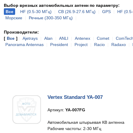
Выбор врезных автомобильных антенн по параметру:
Все
|
HF (0.5-30 МГц)
|
CB (26.9-27.6 МГц)
|
GPS
|
HF (0.5
Морские
|
Речные (300-350 МГц)
|
Производители:
[
Все
]
|
Ajetrays
|
Alan
|
ANLI
|
Antenex
|
Comet
|
ComTec
Panorama Antennas
|
President
|
Project
|
Racio
|
Radaxo
|
Vertex Standard YA-007
Артикул:
YA-007FG
Автомобильная штырьевая КВ антенна
Рабочие частоты: 2-30 МГц