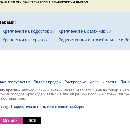
мите на его наименовании в сохраненном прайсе.
варами:
Крепления на водосток
Крепления на багажник
17
33
Крепления на зеркало
Радиостанции автомобильные и б
6
вые поступления
|
Лидеры продаж
|
Распродажа
|
Файлы и статьи
|
Пом
ю врезных автомобильных антенн Vertex Standard. Цена на товар в нал
ой из городов Краснодар и Омск в любой регион России и страны тамож
 поставщиков.
 году.
Радиостанции и измерительные приборы
.
Mikrotik
ВСЕ