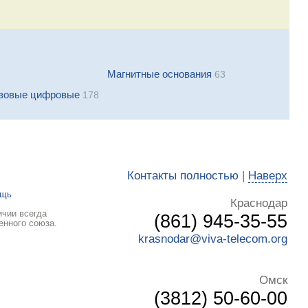
Магнитные основания
63
азовые цифровые
178
Контакты полностью
|
Наверх
ощь
Краснодар
ичии всегда
(861) 945-35-55
енного союза.
krasnodar@viva-telecom.org
Омск
(3812) 50-60-00