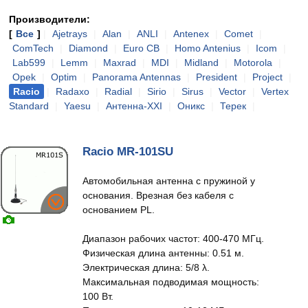
Производители:
[
Все
]
|
Ajetrays
|
Alan
|
ANLI
|
Antenex
|
Comet
|
ComTech
|
Diamond
|
Euro CB
|
Homo Antenius
|
Icom
|
Lab599
|
Lemm
|
Maxrad
|
MDI
|
Midland
|
Motorola
|
Opek
|
Optim
|
Panorama Antennas
|
President
|
Project
|
Racio
|
Radaxo
|
Radial
|
Sirio
|
Sirus
|
Vector
|
Vertex
Standard
|
Yaesu
|
Антенна-XXI
|
Оникс
|
Терек
|
Racio MR-101SU
Автомобильная антенна с пружиной у
основания. Врезная без кабеля с
основанием PL.
Диапазон рабочих частот: 400-470 МГц.
Физическая длина антенны: 0.51 м.
Электрическая длина: 5/8 λ.
Максимальная подводимая мощность:
100 Вт.