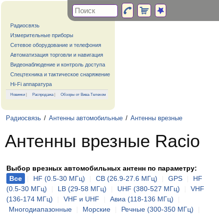
Радиосвязь
Измерительные приборы
Сетевое оборудование и телефония
Автоматизация торговли и навигация
Видеонаблюдение и контроль доступа
Спецтехника и тактическое снаряжение
Hi-Fi аппаратура
Новинки
|
Распродажа
|
Обзоры от Вива-Телеком
Радиосвязь
/
Антенны автомобильные
/
Антенны врезные
Антенны врезные Racio
Выбор врезных автомобильных антенн по параметру:
Все
|
HF (0.5-30 МГц)
|
CB (26.9-27.6 МГц)
|
GPS
|
HF
(0.5-30 МГц)
|
LB (29-58 МГц)
|
UHF (380-527 МГц)
|
VHF
(136-174 МГц)
|
VHF и UHF
|
Авиа (118-136 МГц)
|
Многодиапазонные
|
Морские
|
Речные (300-350 МГц)
|