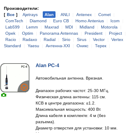
Производители:
[
Все
]
|
Ajetrays
|
Alan
|
ANLI
|
Antenex
|
Comet
|
ComTech
|
Diamond
|
Euro CB
|
Homo Antenius
|
Icom
|
Lab599
|
Lemm
|
Maxrad
|
MDI
|
Midland
|
Motorola
|
Opek
|
Optim
|
Panorama Antennas
|
President
|
Project
|
Racio
|
Radaxo
|
Radial
|
Sirio
|
Sirus
|
Vector
|
Vertex
Standard
|
Yaesu
|
Антенна-XXI
|
Оникс
|
Терек
|
Alan PC-4
Автомобильная антенна. Врезная.
Диапазон рабочих частот: 25-30 МГц.
Физическая длина антенны: 115 см.
КСВ в центре диапазона: ≤1.2.
Максимальная мощность: 400 Вт.
Длина кабеля в комплекте: 4 м (без
разъема).
Диаметр отверстия для установки: 10 мм.