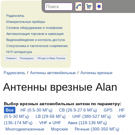
Радиосвязь
Измерительные приборы
Сетевое оборудование и телефония
Автоматизация торговли и навигация
Видеонаблюдение и контроль доступа
Спецтехника и тактическое снаряжение
Hi-Fi аппаратура
Новинки
|
Распродажа
|
Обзоры от Вива-Телеком
Радиосвязь
/
Антенны автомобильные
/
Антенны врезные
Антенны врезные Alan
Выбор врезных автомобильных антенн по параметру:
Все
|
HF (0.5-30 МГц)
|
CB (26.9-27.6 МГц)
|
GPS
|
HF
(0.5-30 МГц)
|
LB (29-58 МГц)
|
UHF (380-527 МГц)
|
VHF
(136-174 МГц)
|
VHF и UHF
|
Авиа (118-136 МГц)
|
Многодиапазонные
|
Морские
|
Речные (300-350 МГц)
|