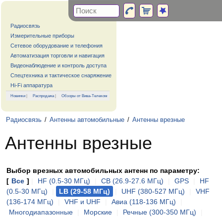
Радиосвязь
Измерительные приборы
Сетевое оборудование и телефония
Автоматизация торговли и навигация
Видеонаблюдение и контроль доступа
Спецтехника и тактическое снаряжение
Hi-Fi аппаратура
Новинки
|
Распродажа
|
Обзоры от Вива-Телеком
Радиосвязь
/
Антенны автомобильные
/
Антенны врезные
Антенны врезные
Выбор врезных автомобильных антенн по параметру:
[
Все
]
|
HF (0.5-30 МГц)
|
CB (26.9-27.6 МГц)
|
GPS
|
HF
(0.5-30 МГц)
|
LB (29-58 МГц)
|
UHF (380-527 МГц)
|
VHF
(136-174 МГц)
|
VHF и UHF
|
Авиа (118-136 МГц)
|
Многодиапазонные
|
Морские
|
Речные (300-350 МГц)
|