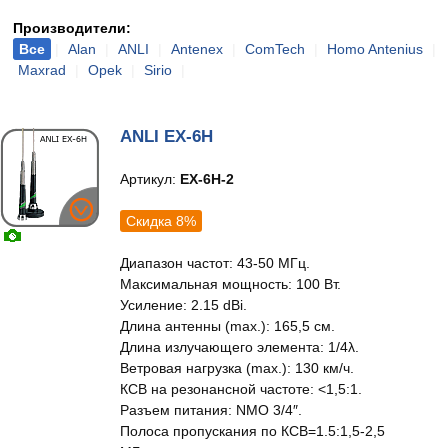
Производители:
Все
|
Alan
|
ANLI
|
Antenex
|
ComTech
|
Homo Antenius
|
Maxrad
|
Opek
|
Sirio
|
ANLI EX-6H
Артикул:
EX-6H-2
Скидка 8%
Диапазон частот: 43-50 МГц.
Максимальная мощность: 100 Вт.
Усиление: 2.15 dBi.
Длина антенны (max.): 165,5 см.
Длина излучающего элемента: 1/4λ.
Ветровая нагрузка (max.): 130 км/ч.
КСВ на резонансной частоте: <1,5:1.
Разъем питания: NMO 3/4″.
Полоса пропускания по КСВ=1.5:1,5-2,5