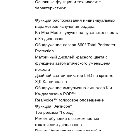
Основные функции и технические
характеристики:
Функция распознавания индивидуальных
параметров излучения радара
Ka Max Mode - улучшена чувствительность
в Ка диапазоне
Обнаружение лазера 360° Total Perimeter
Protection
Матричный дисплей красного цвета с
функцией автоматического уменьшеня
яркости
Двойной светоиндикатор LED на крышке
X,K,Ka диапазон
Обнаружение импульсных сигналов K и
Ka-диапазона POP™
RealVoice™ голосовое оповещение
Функция ''Антисон''
Три режима ''Город''
Режим обучения с возможностью
отключения диапазонов
Режим ''Автоприглушение звука'' и