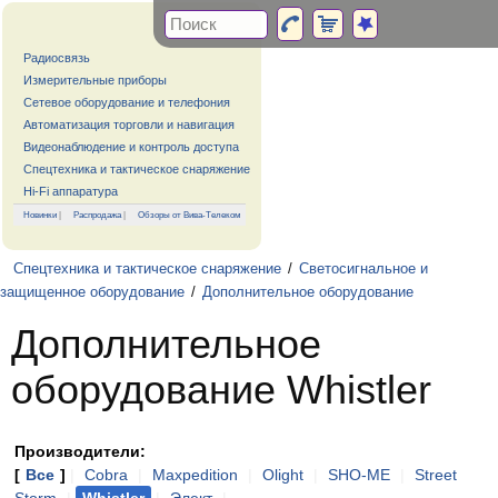
Радиосвязь
Измерительные приборы
Сетевое оборудование и телефония
Автоматизация торговли и навигация
Видеонаблюдение и контроль доступа
Спецтехника и тактическое снаряжение
Hi-Fi аппаратура
Новинки
|
Распродажа
|
Обзоры от Вива-Телеком
Спецтехника и тактическое снаряжение
/
Светосигнальное и
защищенное оборудование
/
Дополнительное оборудование
Дополнительное
оборудование Whistler
Производители:
[
Все
]
|
Cobra
|
Maxpedition
|
Olight
|
SHO-ME
|
Street