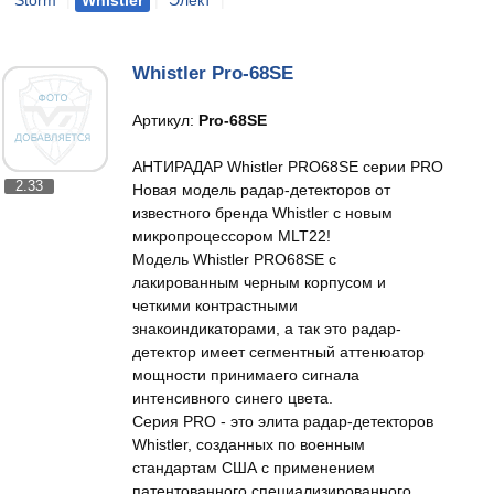
Storm
|
Whistler
|
Элект
|
Whistler Pro-68SE
Артикул:
Pro-68SE
АНТИРАДАР Whistler PRO68SE серии PRO
2.33
Новая модель радар-детекторов от
известного бренда Whistler с новым
микропроцессором MLT22!
Модель Whistler PRO68SE с
лакированным черным корпусом и
четкими контрастными
знакоиндикаторами, а так это радар-
детектор имеет сегментный аттенюатор
мощности принимаего сигнала
интенсивного синего цвета.
Серия PRO - это элита радар-детекторов
Whistler, созданных по военным
стандартам США с применением
патентованного специализированного