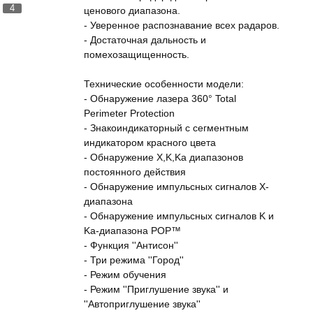
4
ценового диапазона.
- Уверенное распознавание всех радаров.
- Достаточная дальность и
помехозащищенность.
Технические особенности модели:
- Обнаружение лазера 360° Total
Perimeter Protection
- Знакоиндикаторный с сегментным
индикатором красного цвета
- Обнаружение X,K,Ka диапазонов
постоянного действия
- Обнаружение импульсных сигналов X-
диапазона
- Обнаружение импульсных сигналов K и
Ka-диапазона POP™
- Функция ''Антисон''
- Три режима ''Город''
- Режим обучения
- Режим ''Приглушение звука'' и
''Автоприглушение звука''