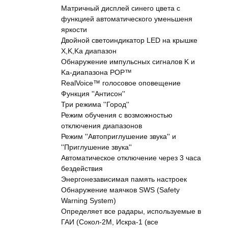
Матричный дисплей синего цвета с
функцией автоматического уменьшеня
яркости
Двойной светоиндикатор LED на крышке
X,K,Ka диапазон
Обнаружение импульсных сигналов K и
Ka-диапазона POP™
RealVoice™ голосовое оповещение
Функция ''Антисон''
Три режима ''Город''
Режим обучения с возможностью
отключения диапазонов
Режим ''Автоприглушение звука'' и
''Приглушение звука''
Автоматическое отключение через 3 часа
бездействия
Энергонезависимая память настроек
Обнаружение маячков SWS (Safety
Warning System)
Определяет все радары, используемые в
ГАИ (Сокол-2М, Искра-1 (все