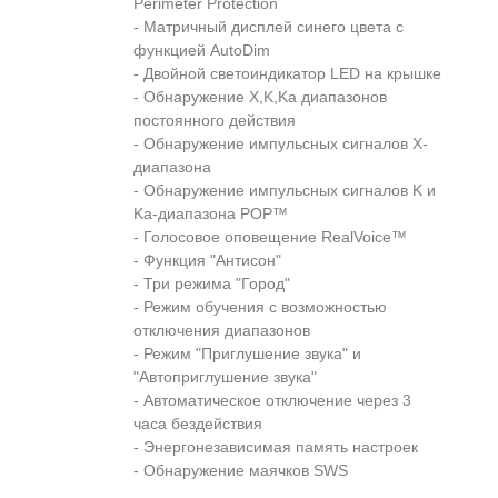
Perimeter Protection
- Матричный дисплей синего цвета с
функцией AutoDim
- Двойной светоиндикатор LED на крышке
- Обнаружение X,K,Ka диапазонов
постоянного действия
- Обнаружение импульсных сигналов X-
диапазона
- Обнаружение импульсных сигналов K и
Ka-диапазона POP™
- Голосовое оповещение RealVoice™
- Функция "Антисон"
- Три режима "Город"
- Режим обучения с возможностью
отключения диапазонов
- Режим "Приглушение звука" и
"Автоприглушение звука"
- Автоматическое отключение через 3
часа бездействия
- Энергонезависимая память настроек
- Обнаружение маячков SWS