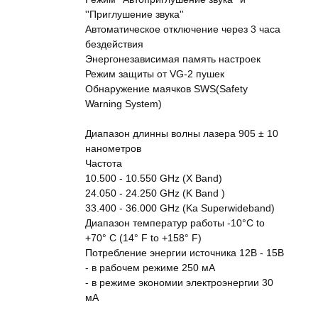
''Приглушение звука''
Автоматическое отключение через 3 часа
бездействия
Энергонезависимая память настроек
Режим защиты от VG-2 пушек
Обнаружение маячков SWS(Safety
Warning System)
Диапазон длинны волны лазера 905 ± 10
нанометров
Частота
10.500 - 10.550 GHz (X Band)
24.050 - 24.250 GHz (K Band )
33.400 - 36.000 GHz (Ka Superwideband)
Диапазон температур работы -10°C to
+70° C (14° F to +158° F)
Потребление энергии источника 12В - 15В
- в рабочем режиме 250 мА
- в режиме экономии электроэнергии 30
мА