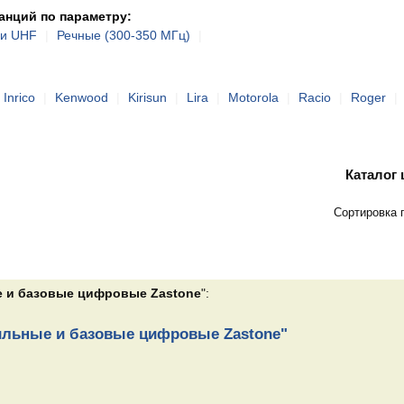
нций по параметру:
 и UHF
|
Речные (300-350 МГц)
|
Inrico
|
Kenwood
|
Kirisun
|
Lira
|
Motorola
|
Racio
|
Roger
|
Каталог
Сортировка 
 и базовые цифровые Zastone
":
ильные и базовые цифровые Zastone"