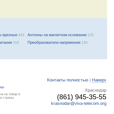
ы врезные
Антенны на магнитном основании
443
125
питания
Преобразователи напряжения
315
130
Контакты полностью
|
Наверх
ощь
Краснодар
а на товар в
(861) 945-35-55
 и страны
krasnodar@viva-telecom.org