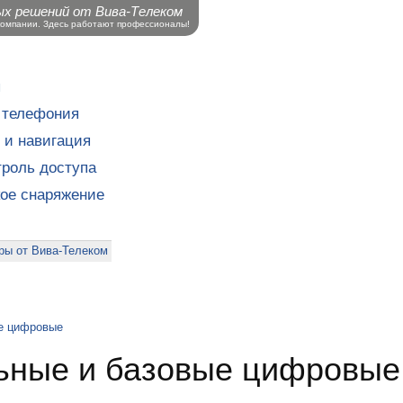
ых решений от Вива-Телеком
компании. Здесь работают профессионалы!
ы
 телефония
 и навигация
роль доступа
кое снаряжение
ры от Вива-Телеком
е цифровые
ьные и базовые цифровые