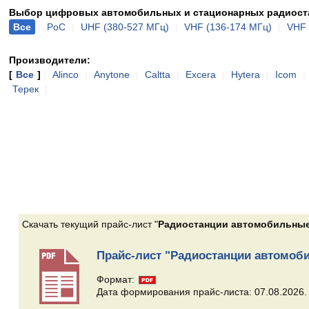
Выбор цифровых автомобильных и стационарных радиоста
Все
|
PoC
|
UHF (380-527 МГц)
|
VHF (136-174 МГц)
|
VHF
Производители:
[
Все
]
|
Alinco
|
Anytone
|
Caltta
|
Excera
|
Hytera
|
Icom
|
Терек
|
Скачать текущий прайс-лист "
Радиостанции автомобильные
Прайс-лист "Радиостанции автомоб
Формат:
Дата формирования прайс-листа: 07.08.2026.