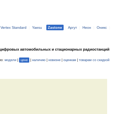
Vertex Standard
|
Yaesu
|
Zastone
|
Аргут
|
Неон
|
Оникс
|
 цифровых автомобильных и стационарных радиостанций
по:
модели
|
цене
|
наличию
|
новизне
|
оценкам
|
товарам со скидкой