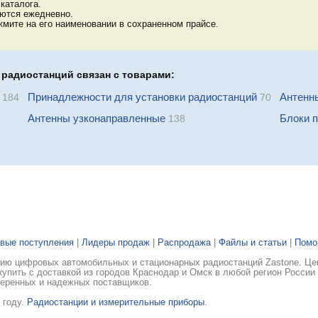
каталога.
яются ежедневно.
мите на его наименовании в сохраненном прайсе.
радиостанций связан с товарами:
Принадлежности для установки радиостанций
Антенн
184
70
Антенны узконаправленные
Блоки 
138
вые поступления
|
Лидеры продаж
|
Распродажа
|
Файлы и статьи
|
Пом
ию цифровых автомобильных и стационарных радиостанций Zastone. Цен
упить с доставкой из городов Краснодар и Омск в любой регион России
веренных и надежных поставщиков.
 году.
Радиостанции и измерительные приборы
.