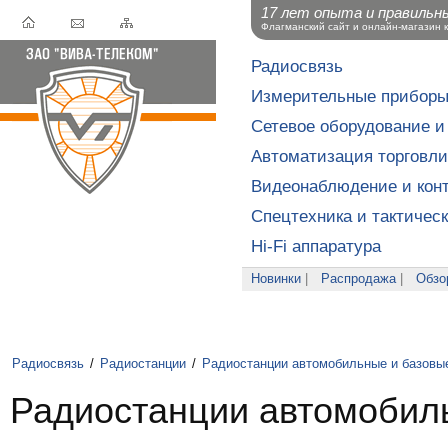
17 лет опыта и правильн
Флагманский сайт и онлайн-магазин 
Радиосвязь
Измерительные прибор
Сетевое оборудование и
Автоматизация торговли
Видеонаблюдение и конт
Спецтехника и тактичес
Hi-Fi аппаратура
Новинки
|
Распродажа
|
Обзо
Радиосвязь
/
Радиостанции
/
Радиостанции автомобильные и базовы
Радиостанции автомобил