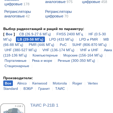
аналоговые
цифровые
975
458
цифровые
178
Ретрансляторы
Ретрансляторы
аналоговые
цифровые
42
70
Выбор радиостанций и раций по параметру:
[
Все
]
|
CB (26.9-27.6 МГц)
|
FHSS 2400 МГц
|
HF (0.5-30
МГц)
|
LB (29-58 МГц)
|
LPD (433 МГц)
|
LPD и PMR
|
MB
(66-88 МГц)
|
PMR (446 МГц)
|
PoC
|
SUHF (806-870 МГц)
|
UHF (380-527 МГц)
|
VHF (136-174 МГц)
|
VHF и UHF
|
Авиа
(118-136 МГц)
|
Компьютерные
|
Морские (156-164 МГц)
|
Портативные
|
Река и море
|
Речные (300-350 МГц)
|
Стационарные
|
Производители:
Все
|
Alinco
|
Kenwood
|
Motorola
|
Roger
|
Vertex
Standard
|
ВЭБР
|
Гранит
|
ТАИС
|
ТАИС Р-21В 1