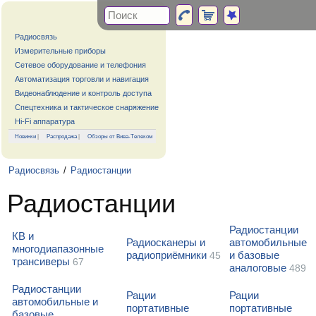
Радиосвязь
Измерительные приборы
Сетевое оборудование и телефония
Автоматизация торговли и навигация
Видеонаблюдение и контроль доступа
Спецтехника и тактическое снаряжение
Hi-Fi аппаратура
Новинки
|
Распродажа
|
Обзоры от Вива-Телеком
Радиосвязь
/
Радиостанции
Радиостанции
Радиостанции
КВ и
Радиосканеры и
автомобильные
многодиапазонные
радиоприёмники
и базовые
45
трансиверы
67
аналоговые
489
Радиостанции
Рации
Рации
автомобильные и
портативные
портативные
базовые