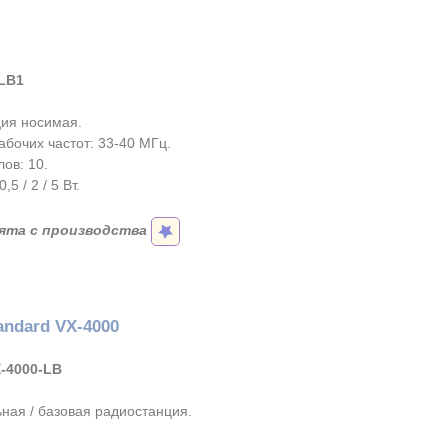
LB1
ия носимая.
абочих частот: 33-40 МГц.
ов: 10.
5 / 2 / 5 Вт.
ята с производства
andard VX-4000
-4000-LB
ная / базовая радиостанция.