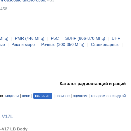
489
458
МГц)
|
PMR (446 МГц)
|
PoC
|
SUHF (806-870 МГц)
|
UHF
ные
|
Река и море
|
Речные (300-350 МГц)
|
Стационарные
|
Каталог радиостанций и раций
по:
модели
|
цене
|
наличию
|
новизне
|
оценкам
|
товарам со скидкой
J-V17L
-V17 LB Body