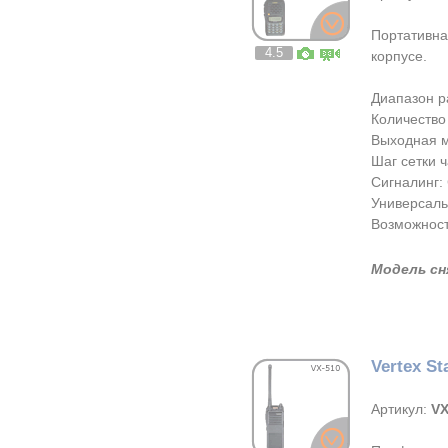
Портативна
4.5
корпусе.
Диапазон р
Количество 
Выходная м
Шаг сетки ча
Сигналинг: 
Универсаль
Возможност
Модель сн
Vertex St
Артикул:
VX