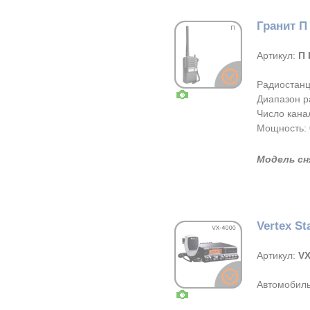
Гранит П
Артикул:
П 
Радиостанц
Диапазон р
Число канал
Мощность: 0,
Модель сн
Vertex St
Артикул:
VX
Автомобиль