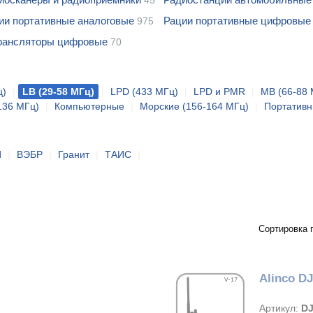
45
ии портативные аналоговые
Рации портативные цифровые
975
рансляторы цифровые
70
ц)
|
LB (29-58 МГц)
|
LPD (433 МГц)
|
LPD и PMR
|
MB (66-88 
136 МГц)
|
Компьютерные
|
Морские (156-164 МГц)
|
Портатив
d
|
ВЭБР
|
Гранит
|
ТАИС
|
Сортировка 
Alinco D
Артикул:
DJ