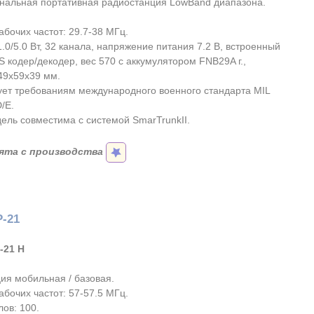
альная портативная радиостанция LowBand диапазона.
абочих частот: 29.7-38 МГц.
.0/5.0 Вт, 32 канала, напряжение питания 7.2 В, встроенный
 кодер/декодер, вес 570 с аккумулятором FNB29A г.,
49х59х39 мм.
ует требованиям международного военного стандарта MIL
/E.
ель совместима с системой SmarTrunkII.
ята с производства
Р-21
-21 H
ия мобильная / базовая.
абочих частот: 57-57.5 МГц.
ов: 100.