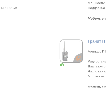
Мощность: 
я DR-135CB.
Поддержка 
Модель сн
Гранит П
Артикул:
П 
Радиостанц
Диапазон р
Число канал
Мощность: 0,
Модель сн