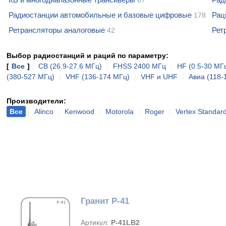
67
Радиостанции автомобильные и базовые цифровые
Рац
178
Ретрансляторы аналоговые
Рет
42
Выбор радиостанций и раций по параметру:
[
Все
]
|
CB (26.9-27.6 МГц)
|
FHSS 2400 МГц
|
HF (0.5-30 МГ
(380-527 МГц)
|
VHF (136-174 МГц)
|
VHF и UHF
|
Авиа (118-
Производители:
Все
|
Alinco
|
Kenwood
|
Motorola
|
Roger
|
Vertex Standar
Гранит Р-41
Артикул:
Р-41LB2