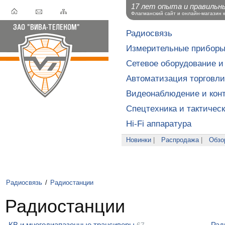
17 лет опыта и правильн
Флагманский сайт и онлайн-магазин 
Радиосвязь
Измерительные прибор
Сетевое оборудование и
Автоматизация торговли
Видеонаблюдение и конт
Спецтехника и тактичес
Hi-Fi аппаратура
Новинки
|
Распродажа
|
Обзо
Радиосвязь
/
Радиостанции
Радиостанции
КВ и многодиапазонные трансиверы
Рад