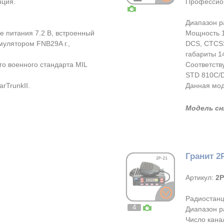
нция.
Профессион
Диапазон р
е питания 7.2 В, встроенный
Мощность 1
мулятором FNB29A г.,
DCS, CTCSS
габариты 1
о военного стандарта MIL
Соответств
STD 810C/D
rTrunkII.
Данная мод
Модель сн
Гранит 2
Артикул:
2Р
Радиостанц
4
Диапазон р
Число канал