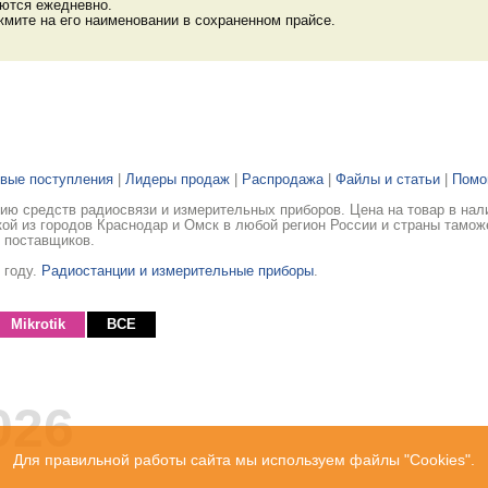
яются ежедневно.
мите на его наименовании в сохраненном прайсе.
вые поступления
|
Лидеры продаж
|
Распродажа
|
Файлы и статьи
|
Пом
ю средств радиосвязи и измерительных приборов. Цена на товар в нал
ой из городов Краснодар и Омск в любой регион России и страны тамож
 поставщиков.
 году.
Радиостанции и измерительные приборы
.
Mikrotik
ВСЕ
026
Для правильной работы сайта мы используем файлы "Cookies".