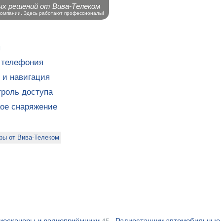
ых решений от Вива-Телеком
компании. Здесь работают профессионалы!
ы
 телефония
 и навигация
роль доступа
кое снаряжение
ры от Вива-Телеком
иосканеры и радиоприёмники
Радиостанции автомобильные 