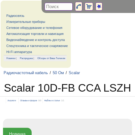
Радиосвязь
Измерительные приборы
Сетевое оборудование и телефония
Автоматизация торговли и навигация
Видеонаблюдение и контроль доступа
Спецтехника и тактическое снаряжение
Hi-Fi аппаратура
Новинки
|
Распродажа
|
Обзоры от Вива-Телеком
Радиочастотный кабель
/
50 Ом
/
Scalar
Scalar 10D-FB CCA LSZH
Аналоги
Отзывы и форум
0/0
Файлы и статьи
1/1
Новинка