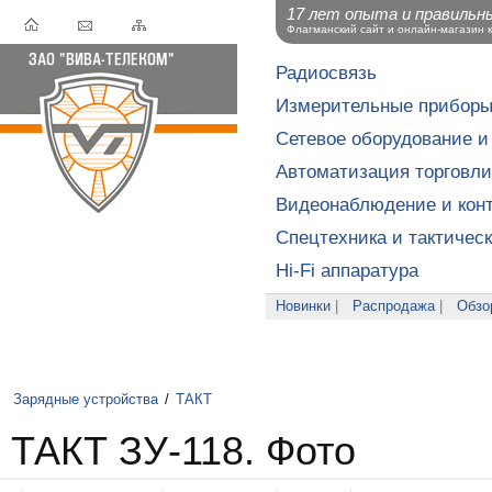
17 лет опыта и правильн
Флагманский сайт и онлайн-магазин 
Радиосвязь
Измерительные прибор
Сетевое оборудование и
Автоматизация торговли
Видеонаблюдение и конт
Спецтехника и тактичес
Hi-Fi аппаратура
Новинки
|
Распродажа
|
Обзо
Зарядные устройства
/
ТАКТ
ТАКТ ЗУ-118. Фото