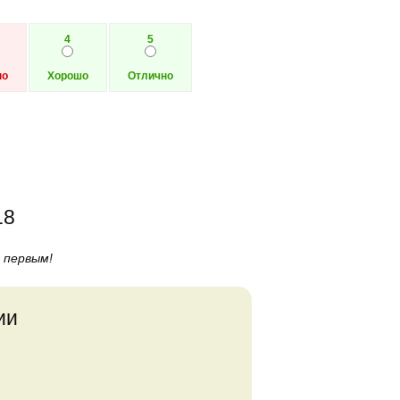
4
5
но
Хорошо
Отлично
18
 первым!
ии