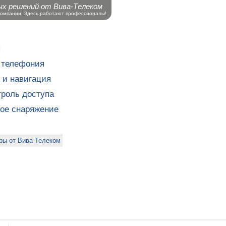
ых решений от Вива-Телеком
компании. Здесь работают профессионалы!
ы
 телефония
 и навигация
роль доступа
кое снаряжение
ры от Вива-Телеком