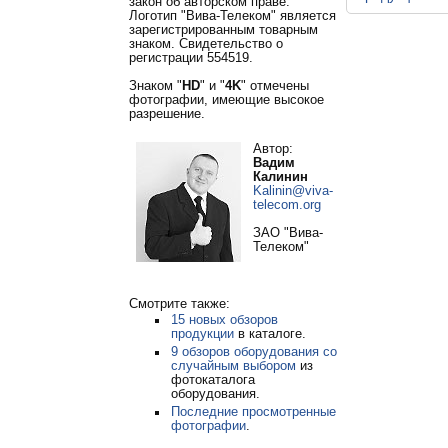
закон об авторском праве.
Логотип "Вива-Телеком" является
зарегистрированным товарным
знаком. Свидетельство о
регистрации 554519.
Знаком "
HD
" и "
4K
" отмечены
фотографии, имеющие высокое
разрешение.
Автор:
Вадим
Калинин
Kalinin@viva-
telecom.org
ЗАО "Вива-
Телеком"
Смотрите также:
15 новых обзоров
продукции
в каталоге.
9 обзоров оборудования со
случайным выбором
из
фотокаталога
оборудования.
Последние просмотренные
фотографии
.