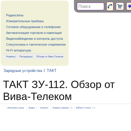
Радиосвязь
Измерительные приборы
Сетевое оборудование и телефония
Автоматизация торговли и навигация
Видеонаблюдение и контроль доступа
Спецтехника и тактическое снаряжение
Hi-Fi аппаратура
Новинки
|
Распродажа
|
Обзоры от Вива-Телеком
Зарядные устройства
/
ТАКТ
ТАКТ ЗУ-112. Обзор от
Вива-Телеком
Описание и цена
Видео
1
Аналоги
Отзывы и форум
0/0
Файлы и статьи
1/0