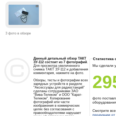
3 фото в обзоре
Данный детальный обзор ТАКТ
Статистика 
ЗУ-112 состоит из 7 фотографий
.
Мы сделали 
Для просмотра увеличенного
снимка ТАКТ ЗУ-112 и добавления
комментария, нажмите на фото.
29
Обзоры, тесты и фотографии всех
зарядных устройств в разделе
"Аксессуары для радиостанций"
сделаны сотрудниками ЗАО
"Вива-Телеком" и ООО "Карат-
фото постав
Телеком". Копирование
фотографий или части
оборудования
изображения в коммерческих
целях без согласования с
Смотрите вс
правообладателями нарушает
продукции от