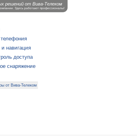
ых решений от Вива-Телеком
компании. Здесь работают профессионалы!
ы
 телефония
 и навигация
роль доступа
кое снаряжение
ры от Вива-Телеком