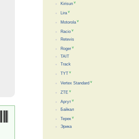
v
Kirisun
v
Lira
v
Motorola
v
Racio
Retevis
v
Roger
TAIT
Track
v
TYT
v
Vertex Standard
v
ZTE
v
Аргут
Байкал
v
Терек
Эрика