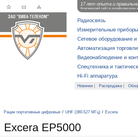
17 лет опыта и правильн
Флагманский сайт и онлайн-магазин 
Радиосвязь
Измерительные прибор
Сетевое оборудование и
Автоматизация торговли
Видеонаблюдение и конт
Спецтехника и тактичес
Hi-Fi аппаратура
Новинки
|
Распродажа
|
Обзо
Рации портативные цифровые
/
UHF (380-527 МГц)
/
Excera
Excera EP5000