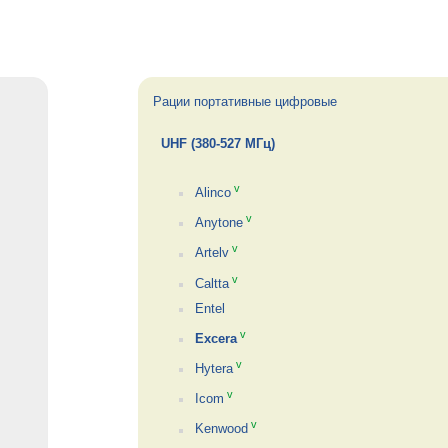
Рации портативные цифровые
UHF (380-527 МГц)
v
Alinco
v
Anytone
v
Artelv
v
Caltta
Entel
v
Excera
v
Hytera
v
Icom
v
Kenwood