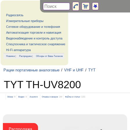
Радиосвязь
Измерительные приборы
Сетевое оборудование и телефония
Автоматизация торговли и навигация
Видеонаблюдение и контроль доступа
Спецтехника и тактическое снаряжение
Hi-Fi аппаратура
Новинки
|
Распродажа
|
Обзоры от Вива-Телеком
Рации портативные аналоговые
/
VHF и UHF
/
TYT
TYT TH-UV8200
Обзор
9
Видео
3
Аналоги
Отзывы и форум
2/0
Файлы и статьи
1/21
Распродажа