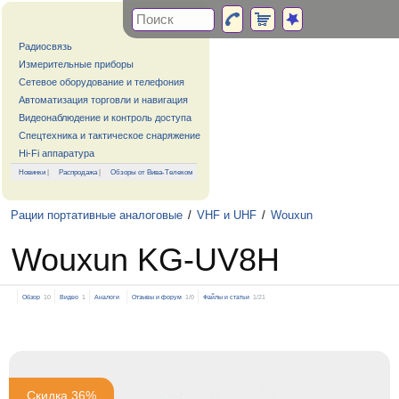
Радиосвязь
Измерительные приборы
Сетевое оборудование и телефония
Автоматизация торговли и навигация
Видеонаблюдение и контроль доступа
Спецтехника и тактическое снаряжение
Hi-Fi аппаратура
Новинки
|
Распродажа
|
Обзоры от Вива-Телеком
Рации портативные аналоговые
/
VHF и UHF
/
Wouxun
Wouxun KG-UV8H
Обзор
10
Видео
1
Аналоги
Отзывы и форум
1/0
Файлы и статьи
1/21
Скидка 36%