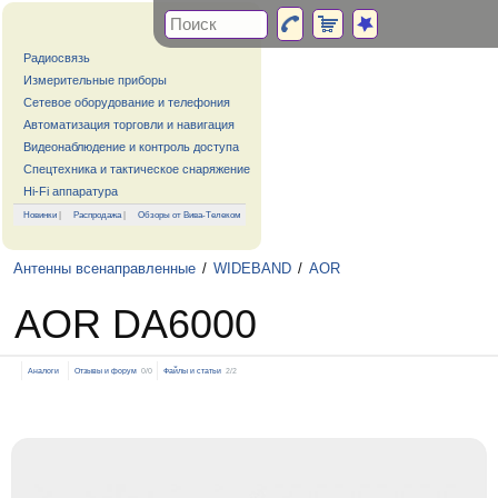
Радиосвязь
Измерительные приборы
Сетевое оборудование и телефония
Автоматизация торговли и навигация
Видеонаблюдение и контроль доступа
Спецтехника и тактическое снаряжение
Hi-Fi аппаратура
Новинки
|
Распродажа
|
Обзоры от Вива-Телеком
Антенны всенаправленные
/
WIDEBAND
/
AOR
AOR DA6000
Аналоги
Отзывы и форум
0/0
Файлы и статьи
2/2