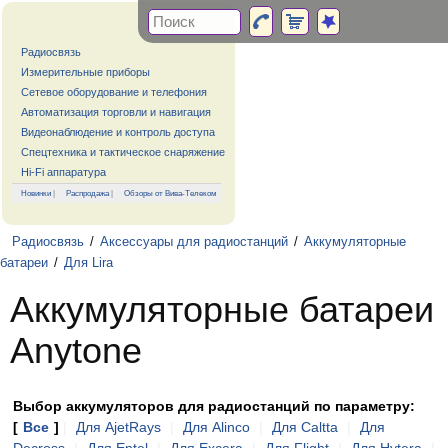
Радиосвязь
Измерительные приборы
Сетевое оборудование и телефония
Автоматизация торговли и навигация
Видеонаблюдение и контроль доступа
Спецтехника и тактическое снаряжение
Hi-Fi аппаратура
Новинки
|
Распродажа
|
Обзоры от Вива-Телеком
Радиосвязь
/
Аксессуары для радиостанций
/
Аккумуляторные
батареи
/
Для Lira
Аккумуляторные батареи
Anytone
Выбор аккумуляторов для радиостанций по параметру:
[
Все
]
|
Для AjetRays
|
Для Alinco
|
Для Caltta
|
Для