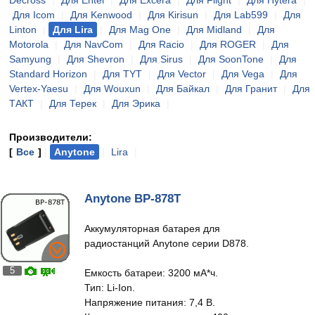
Decross
|
Для Entel
|
Для Excera
|
Для Flight
|
Для Hytera
|
Для Icom
|
Для Kenwood
|
Для Kirisun
|
Для Lab599
|
Для
Linton
|
Для Lira
|
Для Mag One
|
Для Midland
|
Для
Motorola
|
Для NavCom
|
Для Racio
|
Для ROGER
|
Для
Samyung
|
Для Shevron
|
Для Sirus
|
Для SoonTone
|
Для
Standard Horizon
|
Для TYT
|
Для Vector
|
Для Vega
|
Для
Vertex-Yaesu
|
Для Wouxun
|
Для Байкал
|
Для Гранит
|
Для
ТАКТ
|
Для Терек
|
Для Эрика
|
Производители:
[
Все
]
|
Anytone
|
Lira
|
Anytone BP-878T
Аккумуляторная батарея для
радиостанций Anytone серии D878.
5
Емкость батареи: 3200 мА*ч.
Тип: Li-Ion.
Напряжение питания: 7,4 В.