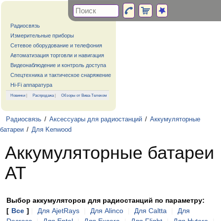
Радиосвязь
Измерительные приборы
Сетевое оборудование и телефония
Автоматизация торговли и навигация
Видеонаблюдение и контроль доступа
Спецтехника и тактическое снаряжение
Hi-Fi аппаратура
Новинки
|
Распродажа
|
Обзоры от Вива-Телеком
Радиосвязь
/
Аксессуары для радиостанций
/
Аккумуляторные
батареи
/
Для Kenwood
Аккумуляторные батареи
AT
Выбор аккумуляторов для радиостанций по параметру:
[
Все
]
|
Для AjetRays
|
Для Alinco
|
Для Caltta
|
Для