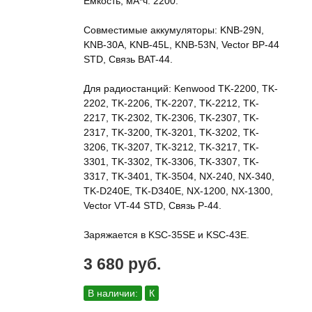
Емкость, мА*ч: 2200.
Совместимые аккумуляторы: KNB-29N,
KNB-30A, KNB-45L, KNB-53N, Vector BP-44
STD, Связь BAT-44.
Для радиостанций: Kenwood TK-2200, TK-
2202, TK-2206, TK-2207, TK-2212, TK-
2217, TK-2302, TK-2306, TK-2307, TK-
2317, TK-3200, TK-3201, TK-3202, TK-
3206, TK-3207, TK-3212, TK-3217, TK-
3301, TK-3302, TK-3306, TK-3307, TK-
3317, TK-3401, TK-3504, NX-240, NX-340,
TK-D240E, TK-D340E, NX-1200, NX-1300,
Vector VT-44 STD, Связь Р-44.
Заряжается в KSC-35SE и KSC-43E.
3 680 руб.
В наличии:
К