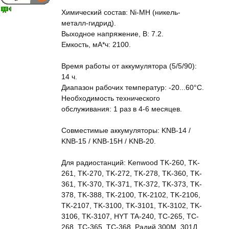
Химический состав: Ni-MH (никель-
металл-гидрид).
Выходное напряжение, В: 7.2.
Емкость, мА*ч: 2100.
Время работы от аккумулятора (5/5/90):
14 ч.
Диапазон рабочих температур: -20...60°С.
Необходимость технического
обслуживания: 1 раз в 4-6 месяцев.
Совместимые аккумуляторы: KNB-14 /
KNB-15 / KNB-15H / KNB-20.
Для радиостанций: Kenwood TK-260, TK-
261, TK-270, TK-272, TK-278, TK-360, TK-
361, TK-370, TK-371, TK-372, TK-373, TK-
378, TK-388, TK-2100, TK-2102, TK-2106,
TK-2107, TK-3100, TK-3101, TK-3102, TK-
3106, TK-3107, HYT TA-240, TC-265, TC-
268, TC-365, TC-368, Радий 300М, 301Д,