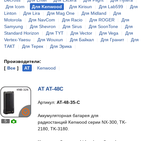
Decross
|
Для Entel
|
Для Excera
|
Для Flight
|
Для Hytera
|
Для Icom
|
Для Kenwood
|
Для Kirisun
|
Для Lab599
|
Для
Linton
|
Для Lira
|
Для Mag One
|
Для Midland
|
Для
Motorola
|
Для NavCom
|
Для Racio
|
Для ROGER
|
Для
Samyung
|
Для Shevron
|
Для Sirus
|
Для SoonTone
|
Для
Standard Horizon
|
Для TYT
|
Для Vector
|
Для Vega
|
Для
Vertex-Yaesu
|
Для Wouxun
|
Для Байкал
|
Для Гранит
|
Для
ТАКТ
|
Для Терек
|
Для Эрика
|
Производители:
[
Все
]
|
AT
|
Kenwood
|
AT AT-48C
Артикул:
AT-48-35-C
Аккумуляторная батарея для
5
радиостанций Kenwood серии NX-300, TK-
2180, TK-3180.