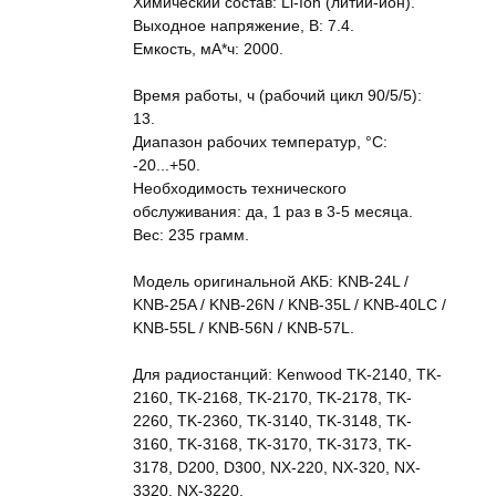
Химический состав: Li-Ion (литий-ион).
Выходное напряжение, В: 7.4.
Емкость, мА*ч: 2000.
Время работы, ч (рабочий цикл 90/5/5):
13.
Диапазон рабочих температур, °С:
-20...+50.
Необходимость технического
обслуживания: да, 1 раз в 3-5 месяца.
Вес: 235 грамм.
Модель оригинальной АКБ: KNB-24L /
KNB-25A / KNB-26N / KNB-35L / KNB-40LC /
KNB-55L / KNB-56N / KNB-57L.
Для радиостанций: Kenwood TK-2140, TK-
2160, TK-2168, TK-2170, TK-2178, TK-
2260, TK-2360, TK-3140, TK-3148, TK-
3160, TK-3168, TK-3170, TK-3173, TK-
3178, D200, D300, NX-220, NX-320, NX-
3320, NX-3220.