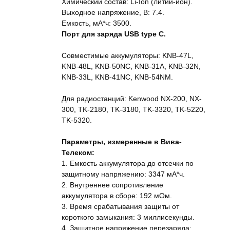
Химический состав: Li-Ion (литий-ион).
Выходное напряжение, В: 7.4.
Емкость, мА*ч: 3500.
Порт для заряда USB type C.
Совместимые аккумуляторы: KNB-47L,
KNB-48L, KNB-50NC, KNB-31А, KNB-32N,
KNB-33L, KNB-41NС, KNB-54NM.
Для радиостанций: Kenwood NX-200, NX-
300, TK-2180, TK-3180, TK-3320, TK-5220,
TK-5320.
Параметры, измеренные в Вива-
Телеком:
1. Емкость аккумулятора до отсечки по
защитному напряжению: 3347 мА*ч.
2. Внутреннее сопротивление
аккумулятора в сборе: 192 мОм.
3. Время срабатывания защиты от
короткого замыкания: 3 миллисекунды.
4. Защитное напряжение перезаряда: