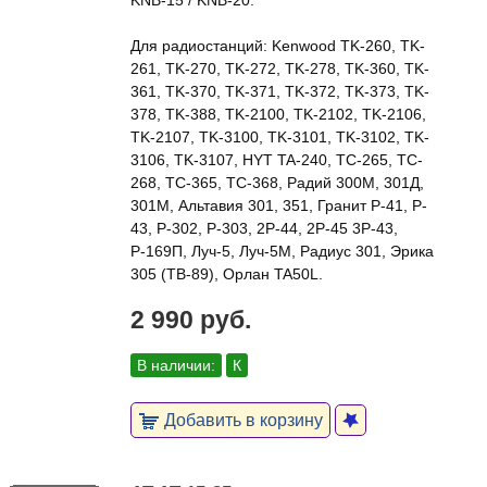
KNB-15 / KNB-20.
Для радиостанций: Kenwood TK-260, TK-
261, TK-270, TK-272, TK-278, TK-360, TK-
361, TK-370, TK-371, TK-372, TK-373, TK-
378, TK-388, TK-2100, TK-2102, TK-2106,
TK-2107, TK-3100, TK-3101, TK-3102, TK-
3106, TK-3107, HYT TA-240, TC-265, TC-
268, TC-365, TC-368, Радий 300М, 301Д,
301М, Альтавия 301, 351, Гранит P-41, P-
43, P-302, P-303, 2P-44, 2P-45 3P-43,
Р-169П, Луч-5, Луч-5М, Радиус 301, Эрика
305 (ТВ-89), Орлан TA50L.
2 990 руб.
В наличии:
К
Добавить в корзину