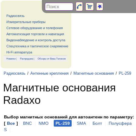
Радиосвязь
Измерительные приборы
Сетевое оборудование и телефония
Автоматизация торговли и навигация
Видеонаблюдение и контроль доступа
Спецтехника и тактическое снаряжение
Hi-Fi аппаратура
Новинки
|
Распродажа
|
Обзоры от Вива-Телеком
Радиосвязь
/
Антенные крепления
/
Магнитные основания
/
PL-259
Магнитные основания
Radaxo
Выбор магнитных оснований для автоантенн по параметру:
[
Все
]
|
BNC
|
NMO
|
PL-259
|
SMA
|
Болт
|
Полусфера
S
|