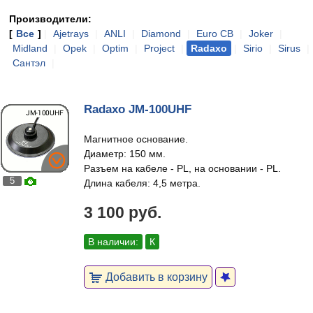
Производители:
[
Все
]
|
Ajetrays
|
ANLI
|
Diamond
|
Euro CB
|
Joker
|
Midland
|
Opek
|
Optim
|
Project
|
Radaxo
|
Sirio
|
Sirus
|
Сантэл
|
Radaxo JM-100UHF
Магнитное основание.
Диаметр: 150 мм.
Разъем на кабеле - PL, на основании - PL.
5
Длина кабеля: 4,5 метра.
3 100 руб.
В наличии:
К
Добавить в корзину