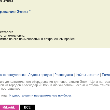
е Элект
":
дование Элект"
каталога.
яются ежедневно.
мите на его наименовании в сохраненном прайсе.
вые поступления
|
Лидеры продаж
|
Распродажа
|
Файлы и статьи
|
Пом
ю дополнительного оборудования для спецтехники Элект. Цена на това
ой из городов Краснодар и Омск в любой регион России и страны тамож
 поставщиков.
 году.
Радиостанции и измерительные приборы
.
Mikrotik
ВСЕ