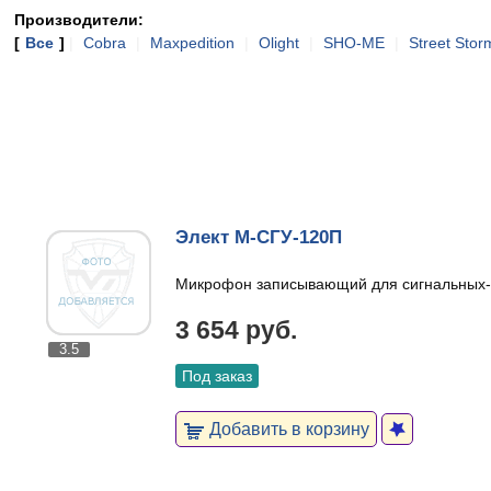
Производители:
[
Все
]
|
Cobra
|
Maxpedition
|
Olight
|
SHO-ME
|
Street Stor
Элект М-СГУ-120П
Микрофон записывающий для сигнальных-
3 654 руб.
3.5
Под заказ
Добавить в корзину