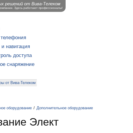
ых решений от Вива-Телеком
компании. Здесь работают профессионалы!
ы
 телефония
 и навигация
роль доступа
кое снаряжение
ры от Вива-Телеком
ное оборудование
/
Дополнительное оборудование
вание Элект