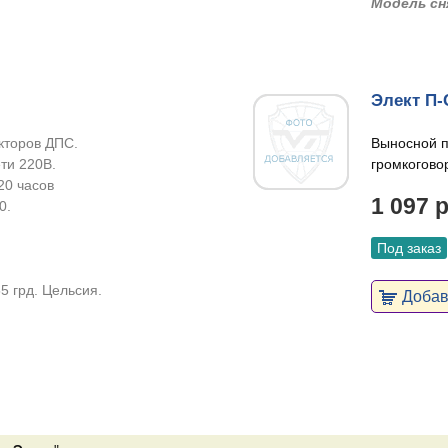
Модель сн
Элект П-
кторов ДПС.
Выносной п
ти 220В.
громкогово
20 часов
1 097 
0.
Под заказ
5 грд. Цельсия.
Добави