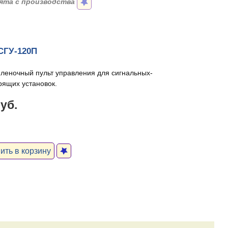
ята с производства
СГУ-120П
леночный пульт управления для сигнальных-
рящих установок.
руб.
ть в корзину