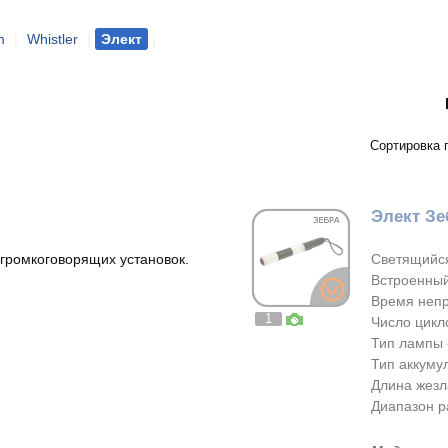
m
|
Whistler
|
Элект
|
Сортировка 
Элект Зе
громкоговорящих установок.
Светящийся
Встроенный
Время непр
1
Число цикло
Тип лампы 
Тип аккумул
Длина жезл
Диапазон ра