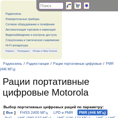
Радиосвязь
Измерительные приборы
Сетевое оборудование и телефония
Автоматизация торговли и навигация
Видеонаблюдение и контроль доступа
Спецтехника и тактическое снаряжение
Hi-Fi аппаратура
Новинки
|
Распродажа
|
Обзоры от Вива-Телеком
Радиосвязь
/
Радиостанции
/
Рации портативные цифровые
/
PMR
(446 МГц)
Рации портативные
цифровые Motorola
Выбор портативных цифровых раций по параметру:
[
Все
]
|
FHSS 2400 МГц
|
LPD и PMR
|
PMR (446 МГц)
|