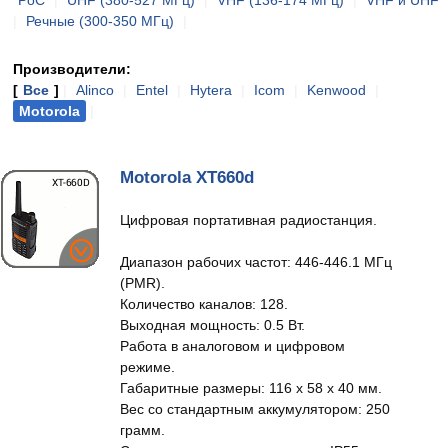
PoC
|
UHF (380-527 МГц)
|
VHF (136-174 МГц)
|
VHF и UHF
|
Речные (300-350 МГц)
|
Производители:
[
Все
]
|
Alinco
|
Entel
|
Hytera
|
Icom
|
Kenwood
|
Motorola
|
Motorola XT660d
Цифровая портативная радиостанция.
Диапазон рабочих частот: 446-446.1 МГц
(PMR).
Количество каналов: 128.
Выходная мощность: 0.5 Вт.
Работа в аналоговом и цифровом
режиме.
Габаритные размеры: 116 х 58 х 40 мм.
Вес со стандартным аккумулятором: 250
грамм.