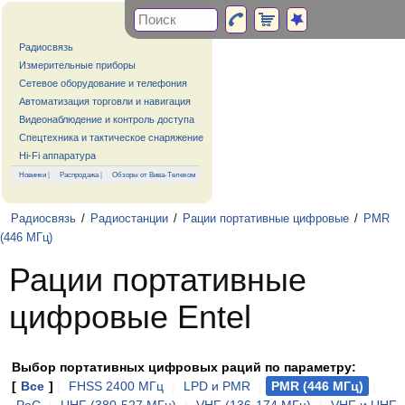
Радиосвязь
Измерительные приборы
Сетевое оборудование и телефония
Автоматизация торговли и навигация
Видеонаблюдение и контроль доступа
Спецтехника и тактическое снаряжение
Hi-Fi аппаратура
Новинки
|
Распродажа
|
Обзоры от Вива-Телеком
Радиосвязь
/
Радиостанции
/
Рации портативные цифровые
/
PMR
(446 МГц)
Рации портативные
цифровые Entel
Выбор портативных цифровых раций по параметру:
[
Все
]
|
FHSS 2400 МГц
|
LPD и PMR
|
PMR (446 МГц)
|