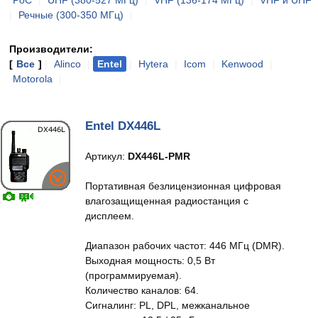
PoC
|
UHF (380-527 МГц)
|
VHF (136-174 МГц)
|
VHF и UHF
|
Речные (300-350 МГц)
|
Производители:
[
Все
]
|
Alinco
|
Entel
|
Hytera
|
Icom
|
Kenwood
|
Motorola
|
Entel DX446L
Артикул:
DX446L-PMR
Портативная безлицензионная цифровая
влагозащищенная радиостанция с
дисплеем.
Диапазон рабочих частот: 446 МГц (DMR).
Выходная мощность: 0,5 Вт
(программируемая).
Количество каналов: 64.
Сигналинг: PL, DPL, межканальное