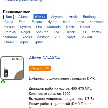
|
Речные (300-350 МГц)
|
Производители:
[
Все
]
|
Ailunce
|
Alinco
|
Anytone
|
Artelv
|
Baofeng
|
Caltta
|
Entel
|
Excera
|
Hytera
|
Icom
|
Inrico
|
Kenwood
|
Kirisun
|
Kydera
|
Lira
|
Motorola
|
Racio
|
Radtel
|
Retevis
|
Roger
|
Shevron
|
TAIT
|
Track
|
TYT
|
Vertex
Standard
|
Yaesu
|
Zastone
|
ZTE
|
Аргут
|
Байкал
|
Оникс
|
Терек
|
Эрика
|
Alinco DJ-AXD4
Скидка 33%
Цифровая радиостанция стандарта DMR.
Диапазон рабочих частот: 400-470 МГц.
Количество каналов: 1000.
Выходная мощность передатчика: 1/5 Вт.
Режим работы: цифровой (DMR Tier I и