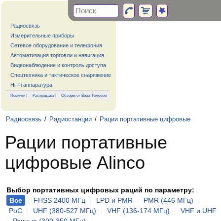
Радиосвязь
Измерительные приборы
Сетевое оборудование и телефония
Автоматизация торговли и навигация
Видеонаблюдение и контроль доступа
Спецтехника и тактическое снаряжение
Hi-Fi аппаратура
Новинки
|
Распродажа
|
Обзоры от Вива-Телеком
Радиосвязь
/
Радиостанции
/
Рации портативные цифровые
Рации портативные
цифровые Alinco
Выбор портативных цифровых раций по параметру:
Все
|
FHSS 2400 МГц
|
LPD и PMR
|
PMR (446 МГц)
|
PoC
|
UHF (380-527 МГц)
|
VHF (136-174 МГц)
|
VHF и UHF