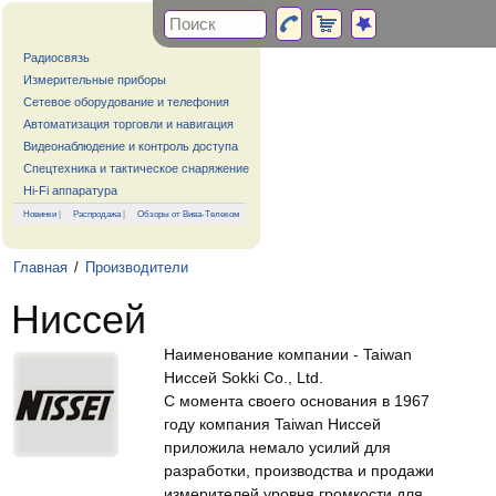
Радиосвязь
Измерительные приборы
Сетевое оборудование и телефония
Автоматизация торговли и навигация
Видеонаблюдение и контроль доступа
Спецтехника и тактическое снаряжение
Hi-Fi аппаратура
Новинки
|
Распродажа
|
Обзоры от Вива-Телеком
Главная
/
Производители
Ниссей
Наименование компании - Taiwan
Ниссей Sokki Co., Ltd.
С момента своего основания в 1967
году компания Taiwan Ниссей
приложила немало усилий для
разработки, производства и продажи
измерителей уровня громкости для