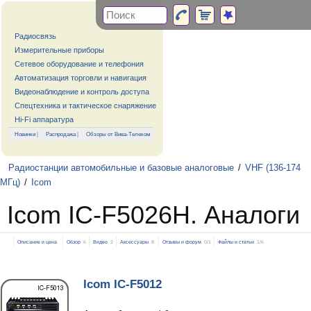
Радиосвязь
Измерительные приборы
Сетевое оборудование и телефония
Автоматизация торговли и навигация
Видеонаблюдение и контроль доступа
Спецтехника и тактическое снаряжение
Hi-Fi аппаратура
Новинки
|
Распродажа
|
Обзоры от Вива-Телеком
Радиостанции автомобильные и базовые аналоговые
/
VHF (136-174
МГц)
/
Icom
Icom IC-F5026H. Аналоги
Описание и цена
Обзор
6
Видео
2
Аксессуары
8
Отзывы и форум
0/1
Файлы и статьи
1/6
Icom IC-F5012