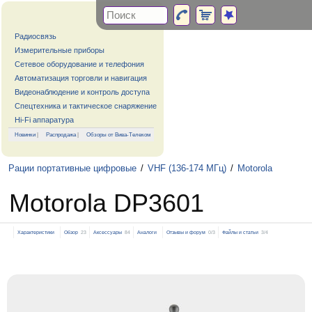
Радиосвязь
Измерительные приборы
Сетевое оборудование и телефония
Автоматизация торговли и навигация
Видеонаблюдение и контроль доступа
Спецтехника и тактическое снаряжение
Hi-Fi аппаратура
Новинки
|
Распродажа
|
Обзоры от Вива-Телеком
Рации портативные цифровые
/
VHF (136-174 МГц)
/
Motorola
Motorola DP3601
Характеристики
Обзор
23
Аксессуары
84
Аналоги
Отзывы и форум
0/3
Файлы и статьи
3/4