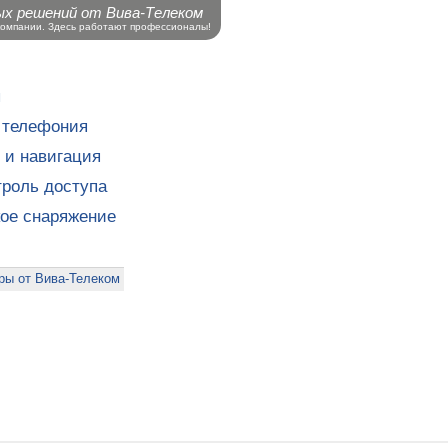
ых решений от Вива-Телеком
компании. Здесь работают профессионалы!
ы
 телефония
 и навигация
роль доступа
кое снаряжение
ры от Вива-Телеком