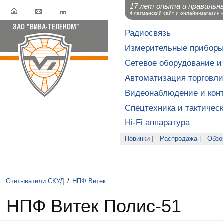
17 лет опыта и правильн
Флагманский сайт и онлайн-магазин 
Радиосвязь
Измерительные прибор
Сетевое оборудование и
Автоматизация торговли
Видеонаблюдение и конт
Спецтехника и тактичес
Hi-Fi аппаратура
Новинки
|
Распродажа
|
Обзо
Считыватели СКУД
/
НПФ Витек
НПФ Витек Полис-51