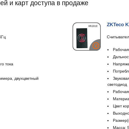
й и карт доступа в продаже
ZKTeco 
КГц
Считыватель
Рабочая
Дальност
го тока
Напряже
Потребл
уммера, двухцветный
Звукова
светодиод
Рабочая
Материа
Цвет ко
Выходно
Размер(
Масса: 