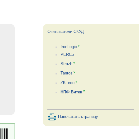
Считыватели СКУД
v
IronLogic
PERCo
v
Strazh
v
Tantos
v
ZKTeco
v
НПФ Витек
Напечатать страницу