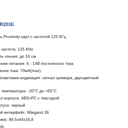
KR201E
 Proximity карт с частотой 125 КГц
 частота: 125 KHz
ь чтения: до 10 см
ние питания: 6 - 14В постоянного тока
ение тока: 70мA(max)
я/световая индикация: сигнал зуммера, двухцветный
 температура: -20°С до +65°С
л корпуса: ABS+PC с текстурой
рпуса: черный
й интерфейс: Wiegand 26
мм): 84,5x44x16,8
55г