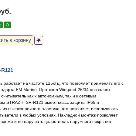
руб.
:
О
ить в корзину
r-R121
ь работает на частоте 125кГц, что позволяет применять его с
андарта EM Marine. Протокол Wiegand-26/34 позволяет
 считыватель как к автономным, так и к сетевым
ам STRAZH. SR-R121 имеет класс защиты IP65 и
ы из высокопрочного пластика, что позволяет использовать
тыватели в любых условиях. Накладной монтаж позволяет
 время и не нарушать целостность наружного покрытия