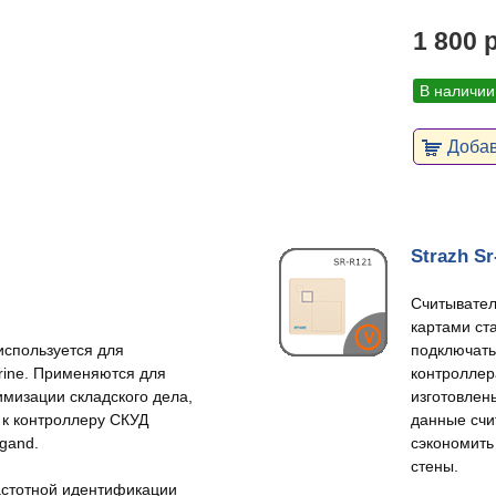
1 800 
В наличии
Добав
Strazh S
Считывател
картами ст
 используется для
подключать
rine. Применяются для
контроллер
имизации складского дела,
изготовлен
 к контроллеру СКУД
данные счи
gand.
сэкономить
стены.
астотной идентификации