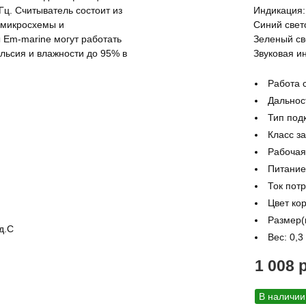
кГц. Считыватель состоит из
Индикация:
, микросхемы и
Синий свет
 Em-marine могут работать
Зеленый св
ельсия и влажности до 95% в
Звуковая ин
Работа 
Дальнос
Тип под
Класс з
Рабочая
Питание
Ток пот
Цвет ко
Размер(
д.С
Вес: 0,3 
1 008 
В наличии