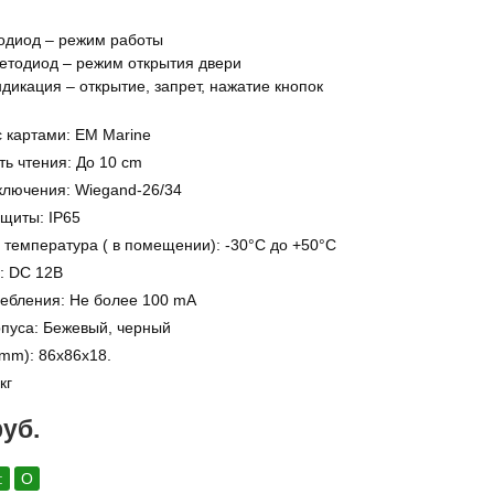
одиод – режим работы
етодиод – режим открытия двери
дикация – открытие, запрет, нажатие кнопок
с картами: EM Marine
ть чтения: До 10 cm
ключения: Wiegand-26/34
ащиты: IP65
 температура ( в помещении): -30°С до +50°С
: DC 12B
ребления: Не более 100 mA
рпуса: Бежевый, черный
mm): 86х86х18.
кг
руб.
:
О