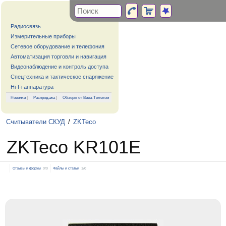
Радиосвязь
Измерительные приборы
Сетевое оборудование и телефония
Автоматизация торговли и навигация
Видеонаблюдение и контроль доступа
Спецтехника и тактическое снаряжение
Hi-Fi аппаратура
Новинки
|
Распродажа
|
Обзоры от Вива-Телеком
Считыватели СКУД
/
ZKTeco
ZKTeco KR101E
Отзывы и форум
0/0
Файлы и статьи
1/0