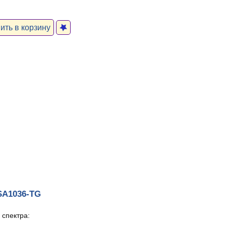
ть в корзину
A1036-TG
 спектра: