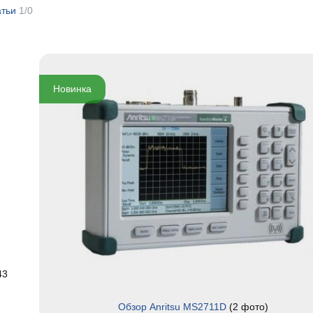
атьи
1/0
Новинка
43
Обзор Anritsu MS2711D
(2 фото)