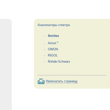
Анализаторы спектра
Anritsu
v
Arinst
OWON
RIGOL
Rohde-Schwarz
Напечатать страницу