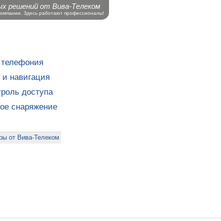
ых решений от Вива-Телеком
компании. Здесь работают профессионалы!
ы
 телефония
 и навигация
роль доступа
кое снаряжение
ры от Вива-Телеком