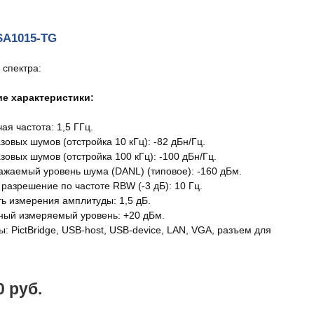
A1015-TG
 спектра:
ие характеристики:
ая частота: 1,5 ГГц.
овых шумов (отстройка 10 кГц): -82 дБн/Гц.
зовых шумов (отстройка 100 кГц): -100 дБн/Гц.
ажаемый уровень шума (DANL) (типовое): -160 дБм.
разрешение по частоте RBW (-3 дБ): 10 Гц.
ь измерения амплитуды: 1,5 дБ.
ый измеряемый уровень: +20 дБм.
: PictBridge, USB-host, USB-device, LAN, VGA, разъем для
0 руб.