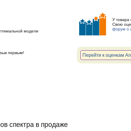
У товара
Свою оце
форум о 
оптимальной модели
зыв первым!
Перейти к оценкам An
ов спектра в продаже