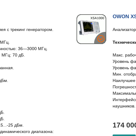
OWON XS
ея с трекинг генератором.
Анализатор
 МГц.
Техническ
очностью: 36—3000 МГц.
 МГц: 70 дБ.
Макс. рабоч
Уровень фаз
ванная.
Уровень фа
Мин. отобр
дБм.
Наилучшее 
Погрешност
Максимальн
Интерфейсы
наушников.
дБ.
дБ.
174 00
5...-25 дБм.
 динамического диапазона: