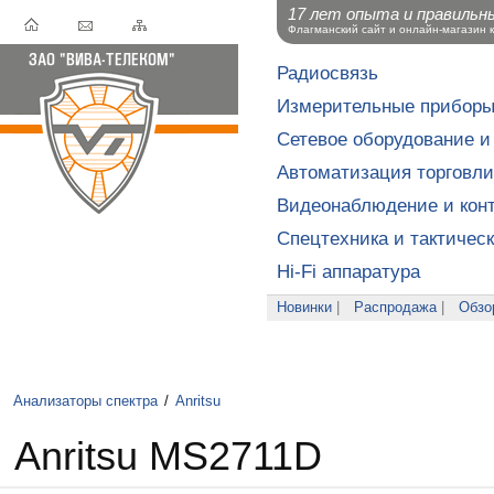
17 лет опыта и правильн
Флагманский сайт и онлайн-магазин 
Радиосвязь
Измерительные прибор
Сетевое оборудование и
Автоматизация торговли
Видеонаблюдение и конт
Спецтехника и тактичес
Hi-Fi аппаратура
Новинки
|
Распродажа
|
Обзо
Анализаторы спектра
/
Anritsu
Anritsu MS2711D